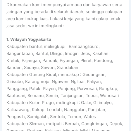
Dikarenakan kami mempunyai armada dan karyawan serta
jaringan yang berada di seluruh daerah, sehingga cakupan
area kami cukup luas. Lokasi kerja yang kami cakup untuk
jasa sedot wc ini melingkupi :
1. Wilayah Yogyakarta
Kabupaten bantul, melingkupi : Bambanglipuro,
Banguntapan, Bantul, Dlingo, Imogiri, Jetis, Kasihan,
Kretek, Pajangan, Pandak, Piyungan, Pleret, Pundong,
Sanden, Sedayu, Sewon, Srandakan
Kabupaten Gunung Kidul, mencakup : Gedangsari,
Girisubo, Karangmojo, Ngawen, Nglipar, Paliyan,
Panggang, Patuk, Playen, Ponjong, Purwosari, Rongkop,
Saptosari, Semanu, Semin, Tanjungsari, Tepus, Wonosari
Kabupaten Kulon Progo, melingkupi : Galur, Girimulyo,
Kalibawang, Kokap, Lendah, Nanggulan, Panjatan,
Pengasih, Samigaluh, Sentolo, Temon, Wates
Kabupaten Sleman, meliputi : Berbah, Cangkringan, Depok,
Gamping, Godean, Kalasan, Minggir, Mlati, Moyudan,