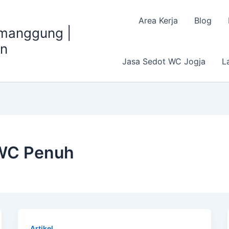
Area Kerja
Blog
emanggung |
an
Jasa Sedot WC Jogja
L
 WC Penuh
Artikel