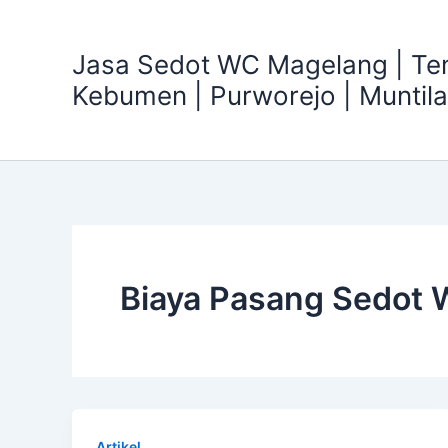
Skip
to
Jasa Sedot WC Magelang | T
content
Kebumen | Purworejo | Muntil
Biaya Pasang Sedot
Artikel