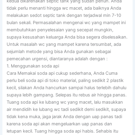
kedua dikarenakan septic tank yang sudah penuh. Anda
tidak perlu menanti hingga wc macet, ada baiknya Anda
melakukan sedot septic tank dengan terjadwal min 7-10
bulan sekali. Permasalahan mengenai wc yang mampet ini
membutuhkan penyelesaian yang secepat mungkin,
supaya kesusahan keluarga Anda bisa segera diselesaikan.
Untuk masalah wc yang mampet karena tersumbat, ada
sejumlah metode yang bisa Anda gunakan sebagai
pemecahan urgensi, diantaranya adalah dengan :
1. Menggunakan soda api
Cara Memakai soda api cukup sederhana, Anda Cuma
perlu beli soda api di toko material, paling sedikit 2 plastik
kecil, silakan Anda hancurkan sampai halus terlebih dahulu
supaya lebih gampang. Selepas itu rebus air hingga panas.
Tuang soda api ke lubang wc yang macet, lalu masukkan
air mendidih ke lubang wc tadi sedikit demi sedikit, supaya
tidak kena muka, jaga jarak Anda dengan uap panas tadi
karena soda api akan mengeluarkan uap panas dan
letupan kecil. Tuang hingga soda api habis. Sehabis itu