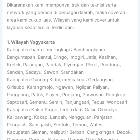
Dikarenakan kami mempunyai truk dan teknisi serta
network yang berada di berbagai daerah, maka coveran
area kami cukup luas. Wilayah yang kami cover untuk
layanan sedot wc ini terdiri dari :
1. Wilayah Yogyakarta
Kabupaten bantul, melingkupi : Bambanglipuro,
Banguntapan, Bantul, Dlingo, Imogiri, Jetis, Kasihan,
Kretek, Pajangan, Pandak, Piyungan, Pleret, Pundong,
Sanden, Sedayu, Sewon, Srandakan
Kabupaten Gunung Kidul, mencakup : Gedangsari,
Girisubo, Karangmojo, Ngawen, Nglipar, Paliyan,
Panggang, Patuk, Playen, Ponjong, Purwosari, Rongkop,
Saptosari, Semanu, Semin, Tanjungsari, Tepus, Wonosari
Kabupaten Kulon Progo, terdiri dari : Galur, Girimulyo,
Kalibawang, Kokap, Lendah, Nanggulan, Panjatan,
Pengasih, Samigaluh, Sentolo, Temon, Wates
Kabupaten Sleman, meliputi : Berbah, Cangkringan, Depok,
Gamping, Godean, Kalasan, Minggir, Mlati, Moyudan,