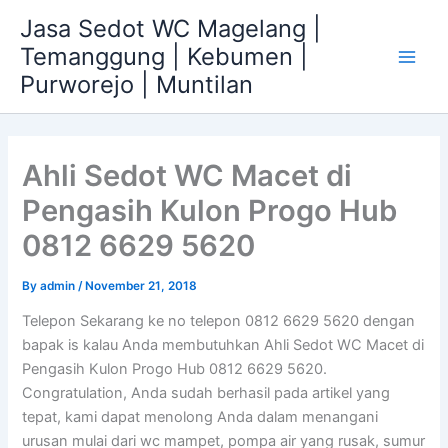
Skip
Jasa Sedot WC Magelang |
to
Temanggung | Kebumen |
content
Main
Purworejo | Muntilan
Men
Ahli Sedot WC Macet di
Pengasih Kulon Progo Hub
0812 6629 5620
By
admin
/
November 21, 2018
Telepon Sekarang ke no telepon 0812 6629 5620 dengan
bapak is kalau Anda membutuhkan Ahli Sedot WC Macet di
Pengasih Kulon Progo Hub 0812 6629 5620.
Congratulation, Anda sudah berhasil pada artikel yang
tepat, kami dapat menolong Anda dalam menangani
urusan mulai dari wc mampet, pompa air yang rusak, sumur