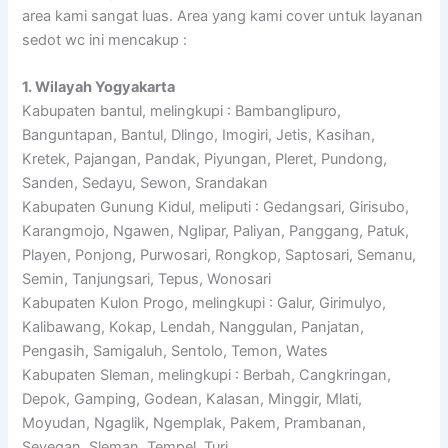
area kami sangat luas. Area yang kami cover untuk layanan
sedot wc ini mencakup :
1. Wilayah Yogyakarta
Kabupaten bantul, melingkupi : Bambanglipuro,
Banguntapan, Bantul, Dlingo, Imogiri, Jetis, Kasihan,
Kretek, Pajangan, Pandak, Piyungan, Pleret, Pundong,
Sanden, Sedayu, Sewon, Srandakan
Kabupaten Gunung Kidul, meliputi : Gedangsari, Girisubo,
Karangmojo, Ngawen, Nglipar, Paliyan, Panggang, Patuk,
Playen, Ponjong, Purwosari, Rongkop, Saptosari, Semanu,
Semin, Tanjungsari, Tepus, Wonosari
Kabupaten Kulon Progo, melingkupi : Galur, Girimulyo,
Kalibawang, Kokap, Lendah, Nanggulan, Panjatan,
Pengasih, Samigaluh, Sentolo, Temon, Wates
Kabupaten Sleman, melingkupi : Berbah, Cangkringan,
Depok, Gamping, Godean, Kalasan, Minggir, Mlati,
Moyudan, Ngaglik, Ngemplak, Pakem, Prambanan,
Seyegan, Sleman, Tempel, Turi