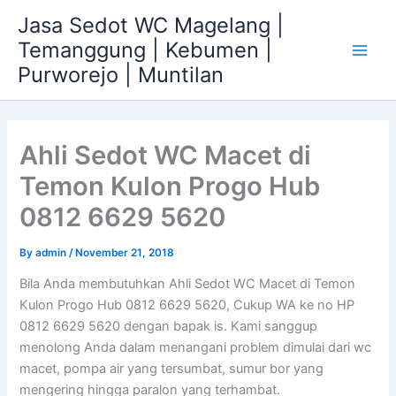
Skip
Jasa Sedot WC Magelang |
to
Temanggung | Kebumen |
content
Main
Purworejo | Muntilan
Men
Ahli Sedot WC Macet di
Temon Kulon Progo Hub
0812 6629 5620
By
admin
/
November 21, 2018
Bila Anda membutuhkan Ahli Sedot WC Macet di Temon
Kulon Progo Hub 0812 6629 5620, Cukup WA ke no HP
0812 6629 5620 dengan bapak is. Kami sanggup
menolong Anda dalam menangani problem dimulai dari wc
macet, pompa air yang tersumbat, sumur bor yang
mengering hingga paralon yang terhambat.