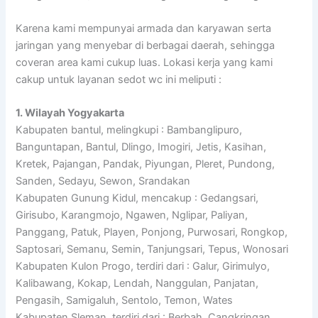
Karena kami mempunyai armada dan karyawan serta
jaringan yang menyebar di berbagai daerah, sehingga
coveran area kami cukup luas. Lokasi kerja yang kami
cakup untuk layanan sedot wc ini meliputi :
1. Wilayah Yogyakarta
Kabupaten bantul, melingkupi : Bambanglipuro,
Banguntapan, Bantul, Dlingo, Imogiri, Jetis, Kasihan,
Kretek, Pajangan, Pandak, Piyungan, Pleret, Pundong,
Sanden, Sedayu, Sewon, Srandakan
Kabupaten Gunung Kidul, mencakup : Gedangsari,
Girisubo, Karangmojo, Ngawen, Nglipar, Paliyan,
Panggang, Patuk, Playen, Ponjong, Purwosari, Rongkop,
Saptosari, Semanu, Semin, Tanjungsari, Tepus, Wonosari
Kabupaten Kulon Progo, terdiri dari : Galur, Girimulyo,
Kalibawang, Kokap, Lendah, Nanggulan, Panjatan,
Pengasih, Samigaluh, Sentolo, Temon, Wates
Kabupaten Sleman, terdiri dari : Berbah, Cangkringan,