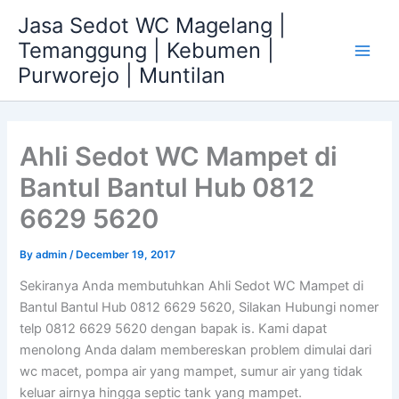
Skip
Jasa Sedot WC Magelang |
to
Temanggung | Kebumen |
content
Main
Purworejo | Muntilan
Men
Ahli Sedot WC Mampet di
Bantul Bantul Hub 0812
6629 5620
By
admin
/
December 19, 2017
Sekiranya Anda membutuhkan Ahli Sedot WC Mampet di
Bantul Bantul Hub 0812 6629 5620, Silakan Hubungi nomer
telp 0812 6629 5620 dengan bapak is. Kami dapat
menolong Anda dalam membereskan problem dimulai dari
wc macet, pompa air yang mampet, sumur air yang tidak
keluar airnya hingga septic tank yang mampet.