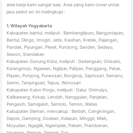
area kerja kami sangat luas. Area yang kami cover untuk
jasa sedot wc ini melingkupi :
1. Wilayah Yogyakarta
Kabupaten bantul, meliputi : Bambanglipuro, Banguntapan,
Bantul, Dlingo, Imogiri, Jetis, Kasihan, Kretek, Pajangan,
Pandak, Piyungan, Pleret, Pundong, Sanden, Sedayu,
Sewon, Srandakan
Kabupaten Gunung Kidul, meliputi : Gedangsari, Girisubo,
Karangmojo, Ngawen, Nglipar, Paliyan, Panggang, Patuk,
Playen, Ponjong, Purwosari, Rongkop, Saptosari, Semanu,
Semin, Tanjungsari, Tepus, Wonosari
Kabupaten Kulon Progo, meliputi : Galur, Girimulyo,
Kalibawang, Kokap, Lendah, Nanggulan, Panjatan,
Pengasih, Samigaluh, Sentolo, Temon, Wates
Kabupaten Sleman, mencakup : Berbah, Cangkringan,
Depok, Gamping, Godean, Kalasan, Minggir, Mlati,
Moyudan, Ngaglik, Ngemplak, Pakem, Prambanan,
Seyegan, Sleman, Tempel, Turi