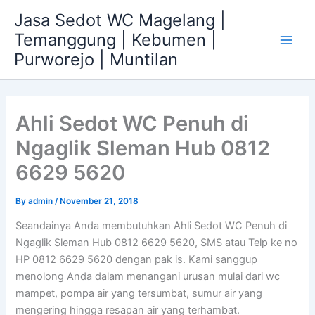
Skip
Jasa Sedot WC Magelang |
to
Temanggung | Kebumen |
content
Main
Purworejo | Muntilan
Men
Ahli Sedot WC Penuh di
Ngaglik Sleman Hub 0812
6629 5620
By
admin
/
November 21, 2018
Seandainya Anda membutuhkan Ahli Sedot WC Penuh di
Ngaglik Sleman Hub 0812 6629 5620, SMS atau Telp ke no
HP 0812 6629 5620 dengan pak is. Kami sanggup
menolong Anda dalam menangani urusan mulai dari wc
mampet, pompa air yang tersumbat, sumur air yang
mengering hingga resapan air yang terhambat.