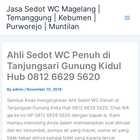
Skip
Jasa Sedot WC Magelang |
to
Temanggung | Kebumen |
content
Main
Purworejo | Muntilan
Men
Ahli Sedot WC Penuh di
Tanjungsari Gunung Kidul
Hub 0812 6629 5620
By
admin
/
November 10, 2018
Semisal Anda menginginkan Ahli Sedot WC Penuh di
Tanjungsari Gunung Kidul Hub 0812 6629 5620, Chat WA
aja ke no HP 0812 6629 5620 dengan bapak is. Kami
mampu menolong Anda dalam membereskan soal dimulai
dari wc tersumbat, pompa air yang macet, sumur air yang
tidak keluar airnya sampai toilet yang kurang lancar.