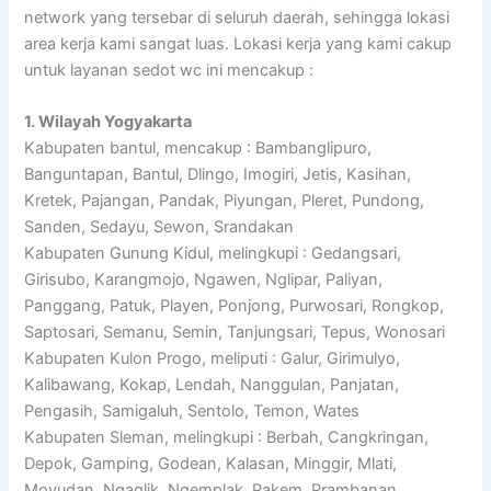
network yang tersebar di seluruh daerah, sehingga lokasi
area kerja kami sangat luas. Lokasi kerja yang kami cakup
untuk layanan sedot wc ini mencakup :
1. Wilayah Yogyakarta
Kabupaten bantul, mencakup : Bambanglipuro,
Banguntapan, Bantul, Dlingo, Imogiri, Jetis, Kasihan,
Kretek, Pajangan, Pandak, Piyungan, Pleret, Pundong,
Sanden, Sedayu, Sewon, Srandakan
Kabupaten Gunung Kidul, melingkupi : Gedangsari,
Girisubo, Karangmojo, Ngawen, Nglipar, Paliyan,
Panggang, Patuk, Playen, Ponjong, Purwosari, Rongkop,
Saptosari, Semanu, Semin, Tanjungsari, Tepus, Wonosari
Kabupaten Kulon Progo, meliputi : Galur, Girimulyo,
Kalibawang, Kokap, Lendah, Nanggulan, Panjatan,
Pengasih, Samigaluh, Sentolo, Temon, Wates
Kabupaten Sleman, melingkupi : Berbah, Cangkringan,
Depok, Gamping, Godean, Kalasan, Minggir, Mlati,
Moyudan, Ngaglik, Ngemplak, Pakem, Prambanan,