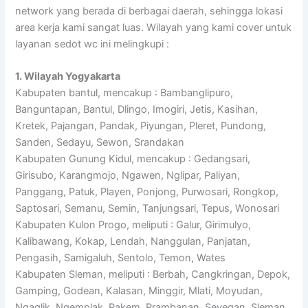
network yang berada di berbagai daerah, sehingga lokasi
area kerja kami sangat luas. Wilayah yang kami cover untuk
layanan sedot wc ini melingkupi :
1. Wilayah Yogyakarta
Kabupaten bantul, mencakup : Bambanglipuro,
Banguntapan, Bantul, Dlingo, Imogiri, Jetis, Kasihan,
Kretek, Pajangan, Pandak, Piyungan, Pleret, Pundong,
Sanden, Sedayu, Sewon, Srandakan
Kabupaten Gunung Kidul, mencakup : Gedangsari,
Girisubo, Karangmojo, Ngawen, Nglipar, Paliyan,
Panggang, Patuk, Playen, Ponjong, Purwosari, Rongkop,
Saptosari, Semanu, Semin, Tanjungsari, Tepus, Wonosari
Kabupaten Kulon Progo, meliputi : Galur, Girimulyo,
Kalibawang, Kokap, Lendah, Nanggulan, Panjatan,
Pengasih, Samigaluh, Sentolo, Temon, Wates
Kabupaten Sleman, meliputi : Berbah, Cangkringan, Depok,
Gamping, Godean, Kalasan, Minggir, Mlati, Moyudan,
Ngaglik, Ngemplak, Pakem, Prambanan, Seyegan, Sleman,