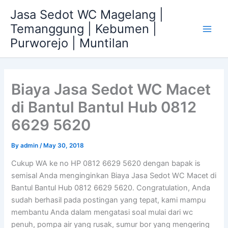
Skip
Jasa Sedot WC Magelang |
to
Temanggung | Kebumen |
content
Main
Purworejo | Muntilan
Men
Biaya Jasa Sedot WC Macet
di Bantul Bantul Hub 0812
6629 5620
By
admin
/
May 30, 2018
Cukup WA ke no HP 0812 6629 5620 dengan bapak is
semisal Anda menginginkan Biaya Jasa Sedot WC Macet di
Bantul Bantul Hub 0812 6629 5620. Congratulation, Anda
sudah berhasil pada postingan yang tepat, kami mampu
membantu Anda dalam mengatasi soal mulai dari wc
penuh, pompa air yang rusak, sumur bor yang mengering