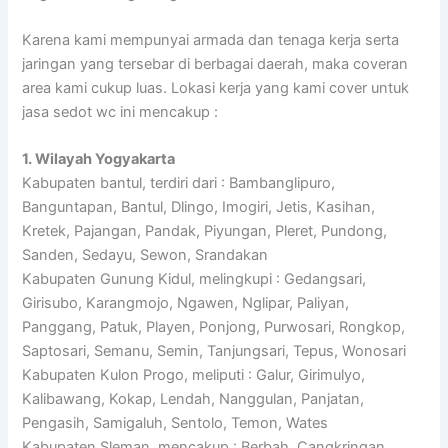
Karena kami mempunyai armada dan tenaga kerja serta
jaringan yang tersebar di berbagai daerah, maka coveran
area kami cukup luas. Lokasi kerja yang kami cover untuk
jasa sedot wc ini mencakup :
1. Wilayah Yogyakarta
Kabupaten bantul, terdiri dari : Bambanglipuro,
Banguntapan, Bantul, Dlingo, Imogiri, Jetis, Kasihan,
Kretek, Pajangan, Pandak, Piyungan, Pleret, Pundong,
Sanden, Sedayu, Sewon, Srandakan
Kabupaten Gunung Kidul, melingkupi : Gedangsari,
Girisubo, Karangmojo, Ngawen, Nglipar, Paliyan,
Panggang, Patuk, Playen, Ponjong, Purwosari, Rongkop,
Saptosari, Semanu, Semin, Tanjungsari, Tepus, Wonosari
Kabupaten Kulon Progo, meliputi : Galur, Girimulyo,
Kalibawang, Kokap, Lendah, Nanggulan, Panjatan,
Pengasih, Samigaluh, Sentolo, Temon, Wates
Kabupaten Sleman, mencakup : Berbah, Cangkringan,