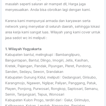
masalah seperti saluran air mampet dll, Harga juga
menyesuaikan. Anda bisa obrolkan lagi dengan kami.
Karena kami mempunyai armada dan karyawan serta
network yang menyebar di seluruh daerah, sehingga lokasi
area kerja kami sangat luas. Wilayah yang kami cover untuk
jasa sedot wc ini meliputi :
1. Wilayah Yogyakarta
Kabupaten bantul, melingkupi : Bambanglipuro,
Banguntapan, Bantul, Dlingo, Imogiri, Jetis, Kasihan,
Kretek, Pajangan, Pandak, Piyungan, Pleret, Pundong,
Sanden, Sedayu, Sewon, Srandakan
Kabupaten Gunung Kidul, meliputi : Gedangsari, Girisubo,
Karangmojo, Ngawen, Nglipar, Paliyan, Panggang, Patuk,
Playen, Ponjong, Purwosari, Rongkop, Saptosari, Semanu,
Semin, Tanjungsari, Tepus, Wonosari
Kabupaten Kulon Progo, terdiri dari : Galur, Girimulyo,
Kalibawang, Kokap, Lendah, Nanggulan, Panjatan,