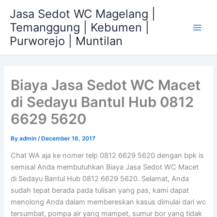
Skip
Jasa Sedot WC Magelang |
to
Temanggung | Kebumen |
content
Main
Purworejo | Muntilan
Men
Biaya Jasa Sedot WC Macet
di Sedayu Bantul Hub 0812
6629 5620
By
admin
/
December 16, 2017
Chat WA aja ke nomer telp 0812 6629 5620 dengan bpk is
semisal Anda membutuhkan Biaya Jasa Sedot WC Macet
di Sedayu Bantul Hub 0812 6629 5620. Selamat, Anda
sudah tepat berada pada tulisan yang pas, kami dapat
menolong Anda dalam membereskan kasus dimulai dari wc
tersumbat, pompa air yang mampet, sumur bor yang tidak