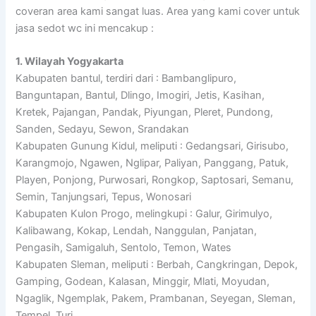
coveran area kami sangat luas. Area yang kami cover untuk
jasa sedot wc ini mencakup :
1. Wilayah Yogyakarta
Kabupaten bantul, terdiri dari : Bambanglipuro,
Banguntapan, Bantul, Dlingo, Imogiri, Jetis, Kasihan,
Kretek, Pajangan, Pandak, Piyungan, Pleret, Pundong,
Sanden, Sedayu, Sewon, Srandakan
Kabupaten Gunung Kidul, meliputi : Gedangsari, Girisubo,
Karangmojo, Ngawen, Nglipar, Paliyan, Panggang, Patuk,
Playen, Ponjong, Purwosari, Rongkop, Saptosari, Semanu,
Semin, Tanjungsari, Tepus, Wonosari
Kabupaten Kulon Progo, melingkupi : Galur, Girimulyo,
Kalibawang, Kokap, Lendah, Nanggulan, Panjatan,
Pengasih, Samigaluh, Sentolo, Temon, Wates
Kabupaten Sleman, meliputi : Berbah, Cangkringan, Depok,
Gamping, Godean, Kalasan, Minggir, Mlati, Moyudan,
Ngaglik, Ngemplak, Pakem, Prambanan, Seyegan, Sleman,
Tempel, Turi