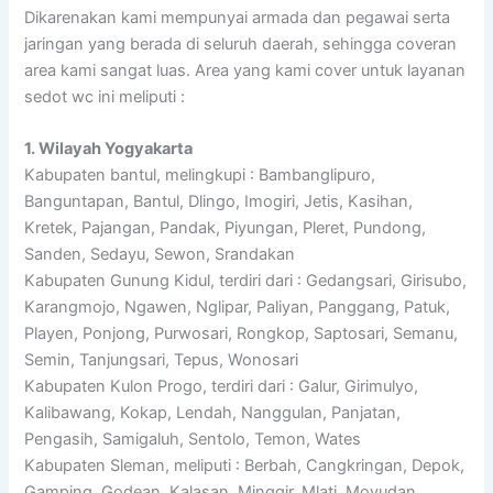
Dikarenakan kami mempunyai armada dan pegawai serta
jaringan yang berada di seluruh daerah, sehingga coveran
area kami sangat luas. Area yang kami cover untuk layanan
sedot wc ini meliputi :
1. Wilayah Yogyakarta
Kabupaten bantul, melingkupi : Bambanglipuro,
Banguntapan, Bantul, Dlingo, Imogiri, Jetis, Kasihan,
Kretek, Pajangan, Pandak, Piyungan, Pleret, Pundong,
Sanden, Sedayu, Sewon, Srandakan
Kabupaten Gunung Kidul, terdiri dari : Gedangsari, Girisubo,
Karangmojo, Ngawen, Nglipar, Paliyan, Panggang, Patuk,
Playen, Ponjong, Purwosari, Rongkop, Saptosari, Semanu,
Semin, Tanjungsari, Tepus, Wonosari
Kabupaten Kulon Progo, terdiri dari : Galur, Girimulyo,
Kalibawang, Kokap, Lendah, Nanggulan, Panjatan,
Pengasih, Samigaluh, Sentolo, Temon, Wates
Kabupaten Sleman, meliputi : Berbah, Cangkringan, Depok,
Gamping, Godean, Kalasan, Minggir, Mlati, Moyudan,