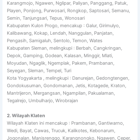
Karangmojo, Ngawen, Nglipar, Paliyan, Panggang, Patuk,
Playen, Ponjong, Purwosari, Rongkop, Saptosari, Semanu,
Semin, Tanjungsari, Tepus, Wonosari
Kabupaten Kulon Progo, mencakup : Galur, Girimulyo,
Kalibawang, Kokap, Lendah, Nanggulan, Panjatan,
Pengasih, Samigaluh, Sentolo, Temon, Wates
Kabupaten Sleman, melingkupi : Berbah, Cangkringan,
Depok, Gamping, Godean, Kalasan, Minggir, Mlati,
Moyudan, Ngaglik, Ngemplak, Pakem, Prambanan,
Seyegan, Sleman, Tempel, Turi
Kota Yogyakarta , melingkupi : Danurejan, Gedongtengen,
Gondokusuman, Gondomanan, Jetis, Kotagede, Kraton,
Mantrijeron, Mergangsan, Ngampilan, Pakualaman,
Tegalrejo, Umbulharjo, Wirobrajan
2. Wilayah Klaten
Wilayah Klaten ini mencakup : Prambanan, Gantiwarno,
Wedi, Bayat, Cawas, Trucuk, Kalikotes, Kebonarum,
Jogonalan, Manisrenggo, Karangnongko, Ngawen, Ceper,