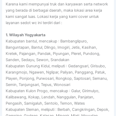
Karena kami mempunyai truk dan karyawan serta network
yang berada di berbagai daerah, maka lokasi area kerja
kami sangat luas. Lokasi kerja yang kami cover untuk
layanan sedot wc ini terdiri dari :
1. Wilayah Yogyakarta
Kabupaten bantul, mencakup : Bambanglipuro,
Banguntapan, Bantul, Dlingo, Imogiri, Jetis, Kasihan,
Kretek, Pajangan, Pandak, Piyungan, Pleret, Pundong,
Sanden, Sedayu, Sewon, Srandakan
Kabupaten Gunung Kidul, meliputi : Gedangsari, Girisubo,
Karangmojo, Ngawen, Nglipar, Paliyan, Panggang, Patuk,
Playen, Ponjong, Purwosari, Rongkop, Saptosari, Semanu,
Semin, Tanjungsari, Tepus, Wonosari
Kabupaten Kulon Progo, mencakup : Galur, Girimulyo,
Kalibawang, Kokap, Lendah, Nanggulan, Panjatan,
Pengasih, Samigaluh, Sentolo, Temon, Wates
Kabupaten Sleman, meliputi : Berbah, Cangkringan, Depok,
Gamping, Godean, Kalasan, Minggir, Mlati, Moyudan,