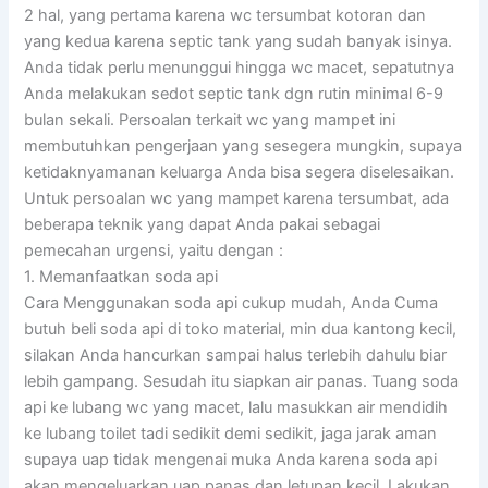
2 hal, yang pertama karena wc tersumbat kotoran dan
yang kedua karena septic tank yang sudah banyak isinya.
Anda tidak perlu menunggui hingga wc macet, sepatutnya
Anda melakukan sedot septic tank dgn rutin minimal 6-9
bulan sekali. Persoalan terkait wc yang mampet ini
membutuhkan pengerjaan yang sesegera mungkin, supaya
ketidaknyamanan keluarga Anda bisa segera diselesaikan.
Untuk persoalan wc yang mampet karena tersumbat, ada
beberapa teknik yang dapat Anda pakai sebagai
pemecahan urgensi, yaitu dengan :
1. Memanfaatkan soda api
Cara Menggunakan soda api cukup mudah, Anda Cuma
butuh beli soda api di toko material, min dua kantong kecil,
silakan Anda hancurkan sampai halus terlebih dahulu biar
lebih gampang. Sesudah itu siapkan air panas. Tuang soda
api ke lubang wc yang macet, lalu masukkan air mendidih
ke lubang toilet tadi sedikit demi sedikit, jaga jarak aman
supaya uap tidak mengenai muka Anda karena soda api
akan mengeluarkan uap panas dan letupan kecil. Lakukan