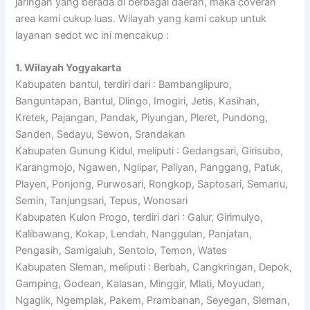
jaringan yang berada di berbagai daerah, maka coveran
area kami cukup luas. Wilayah yang kami cakup untuk
layanan sedot wc ini mencakup :
1. Wilayah Yogyakarta
Kabupaten bantul, terdiri dari : Bambanglipuro,
Banguntapan, Bantul, Dlingo, Imogiri, Jetis, Kasihan,
Kretek, Pajangan, Pandak, Piyungan, Pleret, Pundong,
Sanden, Sedayu, Sewon, Srandakan
Kabupaten Gunung Kidul, meliputi : Gedangsari, Girisubo,
Karangmojo, Ngawen, Nglipar, Paliyan, Panggang, Patuk,
Playen, Ponjong, Purwosari, Rongkop, Saptosari, Semanu,
Semin, Tanjungsari, Tepus, Wonosari
Kabupaten Kulon Progo, terdiri dari : Galur, Girimulyo,
Kalibawang, Kokap, Lendah, Nanggulan, Panjatan,
Pengasih, Samigaluh, Sentolo, Temon, Wates
Kabupaten Sleman, meliputi : Berbah, Cangkringan, Depok,
Gamping, Godean, Kalasan, Minggir, Mlati, Moyudan,
Ngaglik, Ngemplak, Pakem, Prambanan, Seyegan, Sleman,