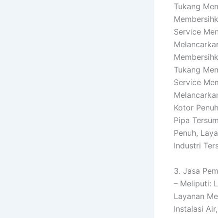
Tukang Mem
Membersihka
Service Men
Melancarkan
Membersihka
Tukang Memb
Service Mem
Melancarkan
Kotor Penuh
Pipa Tersum
Penuh, Lay
Industri Te
3. Jasa Pem
– Meliputi:
Layanan Men
Instalasi A