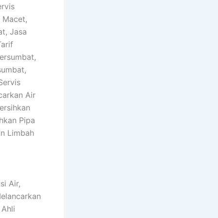
rvis
 Macet,
t, Jasa
arif
Tersumbat,
sumbat,
Servis
carkan Air
ersihkan
hkan Pipa
an Limbah
i Air,
Melancarkan
Ahli