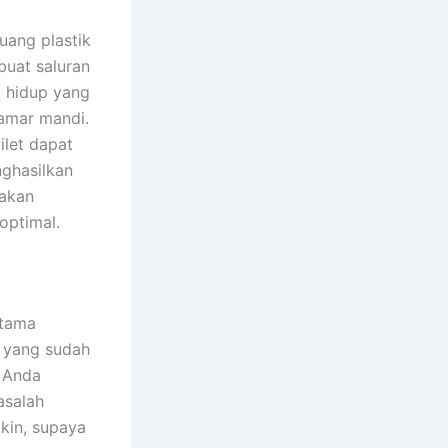
uang plastik
buat saluran
n hidup yang
amar mandi.
let dapat
nghasilkan
 akan
optimal.
rtama
k yang sudah
a Anda
asalah
kin, supaya