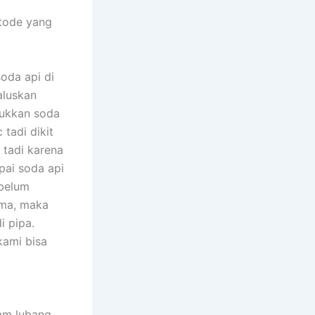
tode yang
oda api di
aluskan
sukkan soda
tadi dikit
 tadi karena
pai soda api
 belum
ama, maka
i pipa.
kami bisa
am lubang