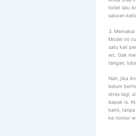
toilet lalu
saluran keli
3. Memakai 
Model ini c
satu kali p
wc. Gak memb
tangan, luba
Nah, jika A
belum berha
stres lagi,
bapak is. A
kami, tanpa
ke nomor w