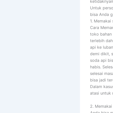
ketidaknyam
Untuk pers
bisa Anda g
1. Memakai 
Cara Memanf
toko bahan 
terlebih da
api ke luba
demi dikit,
soda api bi
habis. Sele
selesai mas
bisa jadi t
Dalam kasus
atasi untuk
2. Memakai 
Anda bisa m