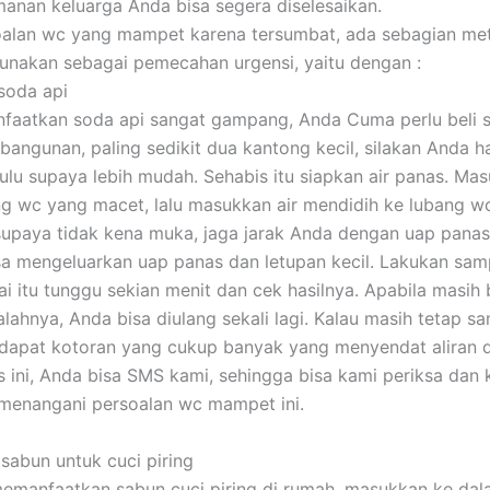
anan keluarga Anda bisa segera diselesaikan.
oalan wc yang mampet karena tersumbat, ada sebagian me
unakan sebagai pemecahan urgensi, yaitu dengan :
soda api
aatkan soda api sangat gampang, Anda Cuma perlu beli s
bangunan, paling sedikit dua kantong kecil, silakan Anda h
hulu supaya lebih mudah. Sehabis itu siapkan air panas. Ma
ng wc yang macet, lalu masukkan air mendidih ke lubang wc 
 supaya tidak kena muka, jaga jarak Anda dengan uap panas
sa mengeluarkan uap panas dan letupan kecil. Lakukan sam
sai itu tunggu sekian menit dan cek hasilnya. Apabila masih
alahnya, Anda bisa diulang sekali lagi. Kalau masih tetap s
erdapat kotoran yang cukup banyak yang menyendat aliran d
 ini, Anda bisa SMS kami, sehingga bisa kami periksa dan 
 menangani persoalan wc mampet ini.
sabun untuk cuci piring
emanfaatkan sabun cuci piring di rumah, masukkan ke dal