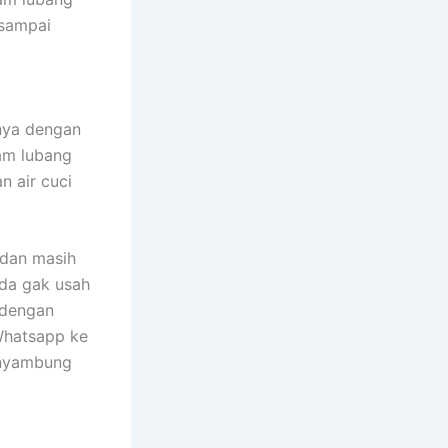
 sampai
nya dengan
lam lubang
n air cuci
 dan masih
nda gak usah
 dengan
 Whatsapp ke
 nyambung