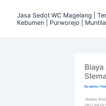
Skip
to
Jasa Sedot WC Magelang | T
content
Kebumen | Purworejo | Muntil
Biaya
Slema
By
admin
/
Feb
Jikalau An
0812 6629 