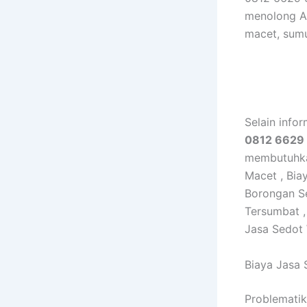
menolong A
macet, sumu
Selain info
0812 6629
membutuhkan
Macet , Bi
Borongan S
Tersumbat ,
Jasa Sedot
Biaya Jasa
Problematik