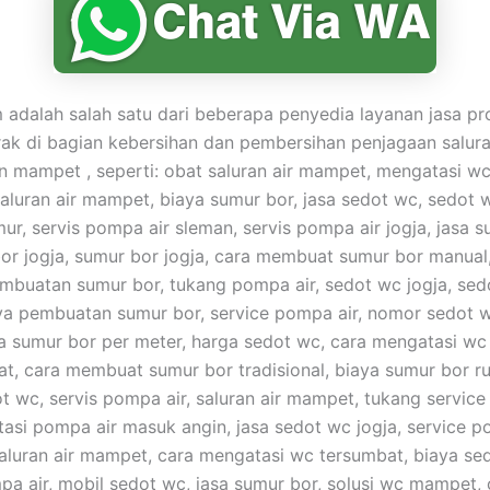
adalah salah satu dari beberapa penyedia layanan jasa pr
ak di bagian kebersihan dan pembersihan penjagaan salura
mampet , seperti: obat saluran air mampet, mengatasi w
aluran air mampet, biaya sumur bor, jasa sedot wc, sedot w
ur, servis pompa air sleman, servis pompa air jogja, jasa s
bor jogja, sumur bor jogja, cara membuat sumur bor manual
buatan sumur bor, tukang pompa air, sedot wc jogja, sed
ya pembuatan sumur bor, service pompa air, nomor sedot 
a sumur bor per meter, harga sedot wc, cara mengatasi w
t, cara membuat sumur bor tradisional, biaya sumur bor r
t wc, servis pompa air, saluran air mampet, tukang service
asi pompa air masuk angin, jasa sedot wc jogja, service p
 saluran air mampet, cara mengatasi wc tersumbat, biaya se
pa air, mobil sedot wc, jasa sumur bor, solusi wc mampet, 