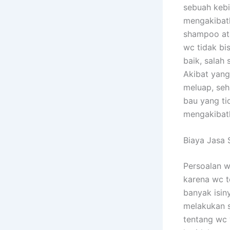
sebuah kebi
mengakibatk
shampoo ata
wc tidak bi
baik, salah
Akibat yang
meluap, seh
bau yang ti
mengakibatk
Biaya Jasa
Persoalan w
karena wc t
banyak isin
melakukan s
tentang wc 