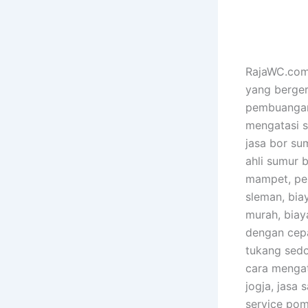
RajaWC.com 
yang berger
pembuangan 
mengatasi s
jasa bor sum
ahli sumur 
mampet, pem
sleman, bia
murah, biay
dengan cepa
tukang sedo
cara mengat
jogja, jasa
service pom