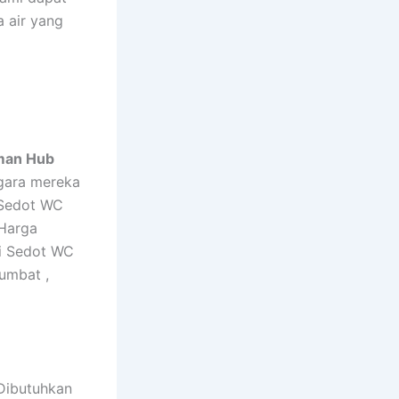
 air yang
man Hub
-gara mereka
 Sedot WC
Harga
i Sedot WC
umbat ,
 Dibutuhkan