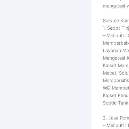
mengatasi w
Service Kam
1. Sedot Tin
– Meliputi 
Memperbaiki
Layanan Me
Mengatasi 
Kloset Mamp
Macet, Solu
Membersihk
WC Mampet,
Kloset Penu
Septic Tan
2. Jasa Pem
– Meliputi 