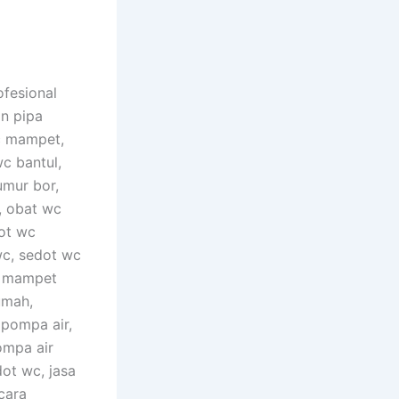
ofesional
n pipa
c mampet,
c bantul,
umur bor,
, obat wc
ot wc
wc, sedot wc
c mampet
umah,
 pompa air,
ompa air
dot wc, jasa
cara