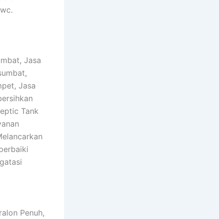
 wc.
umbat, Jasa
sumbat,
pet, Jasa
ersihkan
eptic Tank
yanan
Melancarkan
erbaiki
gatasi
ralon Penuh,