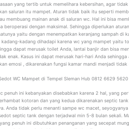
asaan yang tertib untuk memelihara kebersihan, agar tidak
an saluran itu mampet. Aturan tidak baik itu seperti memb
u membuang mainan anak di saluran wc. Hal ini bisa mem
sa beroperasi dengan maksimal. Sehingga diperlukan atura
 satunya yaitu dengan menempatkan keranjang sampah di k
 kadang-kadang dihadapi karena wc yang mampet yaitu toi
ingga dapat merusak toilet Anda, lantai banjir dan bisa me
dak enak. Kasus ini dapat merusak hari-hari Anda sehingga
an emosi , dikarenakan fungsi kamar mandi menjadi tidak 
 Sedot WC Mampet di Tempel Sleman Hub 0812 6629 5620
c penuh ini kebanyakan disebabkan karena 2 hal, yang pe
erhambat kotoran dan yang kedua dikarenakan septic tan
ya. Anda tidak perlu menanti sampe wc macet, seyogyany
edot septic tank dengan terjadwal min 5-8 bulan sekali. M
yang penuh ini dibutuhkan penanganan yang secepat mung