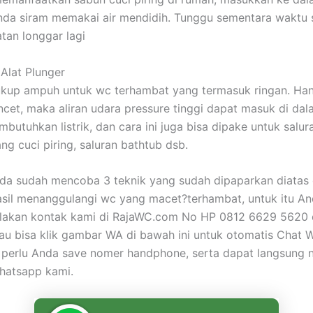
 Anda siram memakai air mendidih. Tunggu sementara waktu
atan longgar lagi
Alat Plunger
ukup ampuh untuk wc terhambat yang termasuk ringan. Ha
encet, maka aliran udara pressure tinggi dapat masuk di da
utuhkan listrik, dan cara ini juga bisa dipake untuk salura
ng cuci piring, saluran bathtub dsb.
nda sudah mencoba 3 teknik yang sudah dipaparkan diatas
sil menanggulangi wc yang macet?terhambat, untuk itu A
 silakan kontak kami di RajaWC.com No HP 0812 6629 5620
tau bisa klik gambar WA di bawah ini untuk otomatis Chat
 perlu Anda save nomer handphone, serta dapat langsung
hatsapp kami.