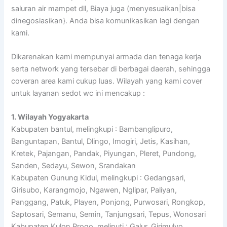
saluran air mampet dll, Biaya juga (menyesuaikan|bisa
dinegosiasikan}. Anda bisa komunikasikan lagi dengan
kami.
Dikarenakan kami mempunyai armada dan tenaga kerja
serta network yang tersebar di berbagai daerah, sehingga
coveran area kami cukup luas. Wilayah yang kami cover
untuk layanan sedot wc ini mencakup :
1. Wilayah Yogyakarta
Kabupaten bantul, melingkupi : Bambanglipuro,
Banguntapan, Bantul, Dlingo, Imogiri, Jetis, Kasihan,
Kretek, Pajangan, Pandak, Piyungan, Pleret, Pundong,
Sanden, Sedayu, Sewon, Srandakan
Kabupaten Gunung Kidul, melingkupi : Gedangsari,
Girisubo, Karangmojo, Ngawen, Nglipar, Paliyan,
Panggang, Patuk, Playen, Ponjong, Purwosari, Rongkop,
Saptosari, Semanu, Semin, Tanjungsari, Tepus, Wonosari
Kabupaten Kulon Progo, meliputi : Galur, Girimulyo,