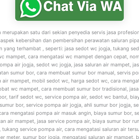
merupakan satu dari sekian penyedia servis jasa profesio
 aspek kebersihan dan pembersihan perawatan saluran pip
yang terhambat , seperti: jasa sedot wc jogja, tukang sed
wc mampet, cara mengatasi wc mampet dengan cepat, nom
ompa air jogja, sedot wc jogja, jasa saluran air mampet, ja
tan sumur bor, cara membuat sumur bor manual, servis po
n air mampet, mobil sedot wc, harga sedot wc, cara menga
obat wc mampet, cara membuat sumur bor tradisional, jasa
or, tarif sedot wc, service pompa air, sedot wc bantul, bia
umur bor, service pompa air jogja, ahli sumur bor jogja, s
 cara mengatasi pompa air masuk angin, biaya sumur bor, s
ran air mampet, jasa service pompa air, biaya sumur bor rum
tukang service pompa air, cara mengatasi saluran air ters
er meter, sumur bor jogja, mengatasi saluran air mampet, 