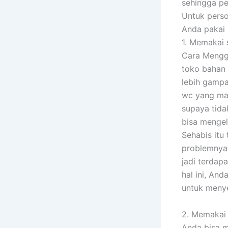
sehingga pe
Untuk perso
Anda pakai 
1. Memakai 
Cara Mengg
toko bahan k
lebih gampa
wc yang mam
supaya tida
bisa mengel
Sehabis itu
problemnya,
jadi terdap
hal ini, An
untuk menye
2. Memakai 
Anda bisa m