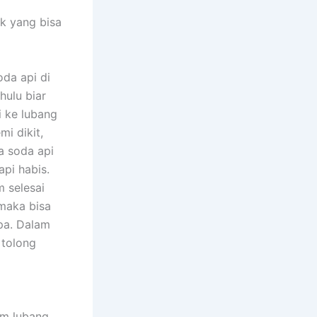
k yang bisa
da api di
hulu biar
i ke lubang
mi dikit,
a soda api
pi habis.
m selesai
 maka bisa
pa. Dalam
 tolong
am lubang