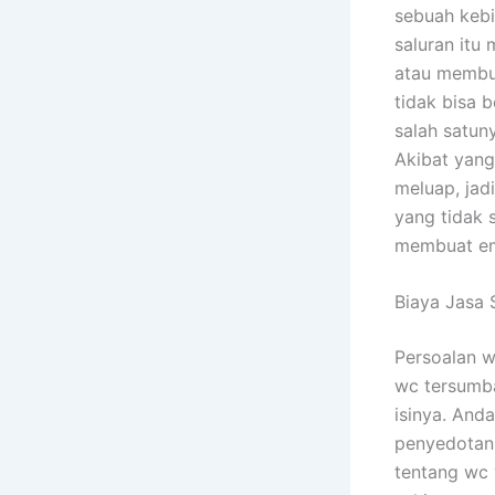
sebuah kebi
saluran itu
atau membua
tidak bisa 
salah satun
Akibat yang
meluap, jad
yang tidak 
membuat emo
Biaya Jasa
Persoalan w
wc tersumba
isinya. And
penyedotan 
tentang wc 