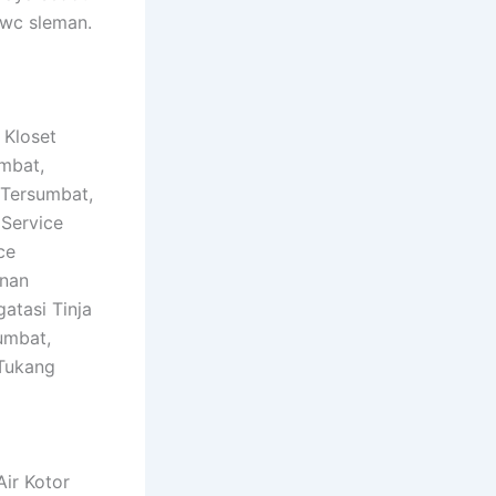
 wc sleman.
 Kloset
mbat,
 Tersumbat,
Service
ce
nan
atasi Tinja
umbat,
 Tukang
ir Kotor