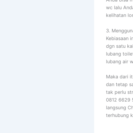
wc lalu And
kelihatan l
3. Menggun
Kebiasaan i
dgn satu ka
lubang toil
lubang air w
Maka dari it
dan tetap s
tak perlu s
0812 6629 5
langsung Ch
terhubung 