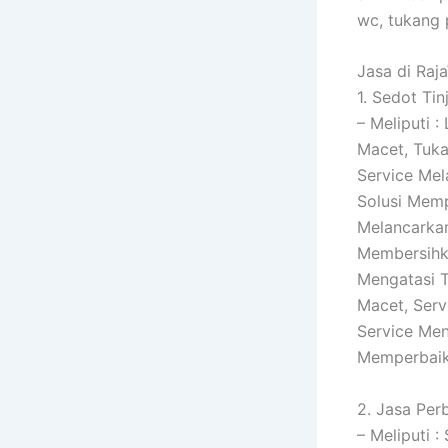
wc, tukang 
Jasa di Ra
1. Sedot Tin
– Meliputi 
Macet, Tuka
Service Mel
Solusi Mem
Melancarkan
Membersihk
Mengatasi T
Macet, Serv
Service Men
Memperbaik
2. Jasa Per
– Meliputi 