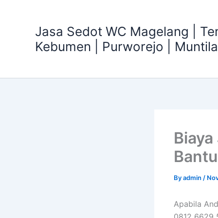
Skip
to
Jasa Sedot WC Magelang | T
content
Kebumen | Purworejo | Muntil
Biaya
Bantu
By
admin
/
Nov
Apabila And
0812 6629 