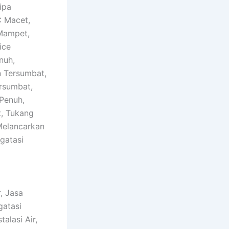
ipa
C Macet,
Mampet,
ice
nuh,
 Tersumbat,
rsumbat,
Penuh,
, Tukang
Melancarkan
gatasi
, Jasa
gatasi
alasi Air,