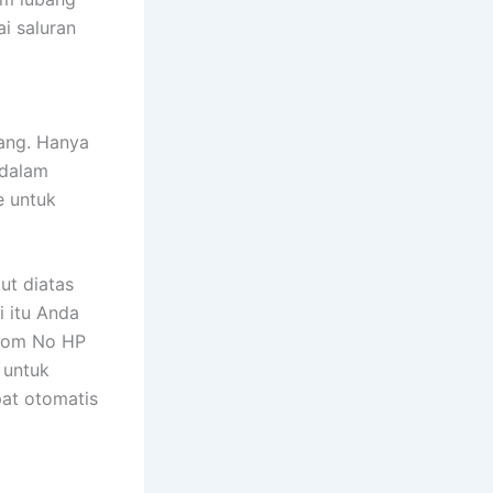
i saluran
pang. Hanya
 dalam
e untuk
ut diatas
i itu Anda
.com No HP
 untuk
pat otomatis