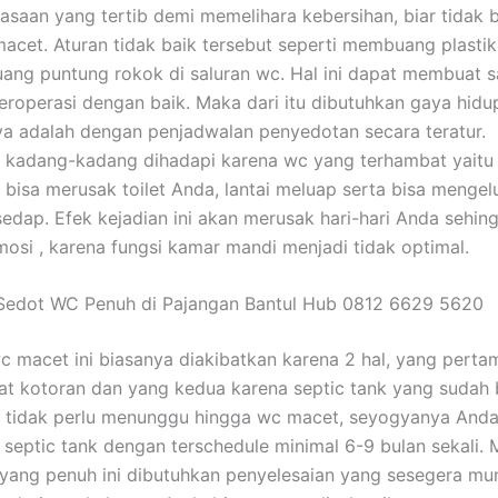
asaan yang tertib demi memelihara kebersihan, biar tidak 
 macet. Aturan tidak baik tersebut seperti membuang plast
ng puntung rokok di saluran wc. Hal ini dapat membuat s
beroperasi dengan baik. Maka dari itu dibutuhkan gaya hidu
ya adalah dengan penjadwalan penyedotan secara teratur.
 kadang-kadang dihadapi karena wc yang terhambat yaitu t
i bisa merusak toilet Anda, lantai meluap serta bisa menge
sedap. Efek kejadian ini akan merusak hari-hari Anda sehin
si , karena fungsi kamar mandi menjadi tidak optimal.
 Sedot WC Penuh di Pajangan Bantul Hub 0812 6629 5620
c macet ini biasanya diakibatkan karena 2 hal, yang perta
t kotoran dan yang kedua karena septic tank yang sudah
a tidak perlu menunggu hingga wc macet, seyogyanya And
septic tank dengan terschedule minimal 6-9 bulan sekali. 
yang penuh ini dibutuhkan penyelesaian yang sesegera mu