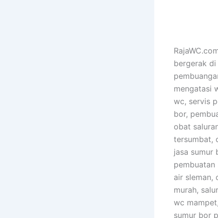
RajaWC.com 
bergerak di
pembuangan 
mengatasi 
wc, servis p
bor, pembua
obat salura
tersumbat, 
jasa sumur b
pembuatan s
air sleman,
murah, salu
wc mampet, 
sumur bor p