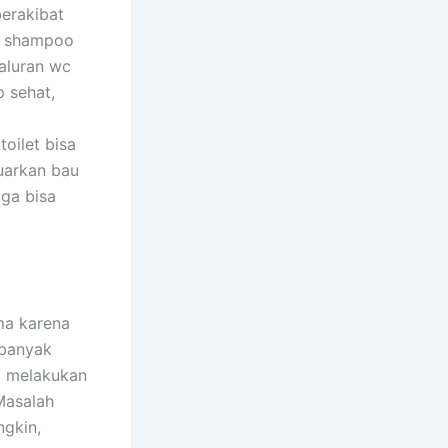
berakibat
ik shampoo
aluran wc
p sehat,
oilet bisa
luarkan bau
gga bisa
ma karena
 banyak
a melakukan
Masalah
ngkin,