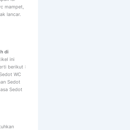
wc mampet,
ak lancar.
h di
kel ini
ti berikut :
 Sedot WC
aan Sedot
Jasa Sedot
utuhkan