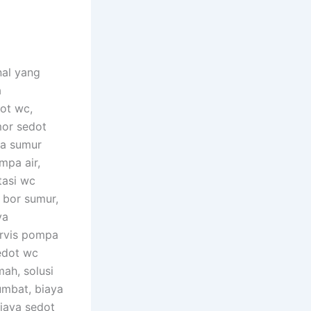
nal yang
a
ot wc,
or sedot
sa sumur
mpa air,
tasi wc
 bor sumur,
ya
ervis pompa
edot wc
ah, solusi
umbat, biaya
biaya sedot