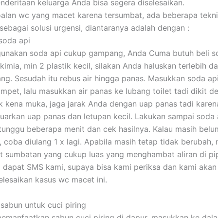
nderitaan keluarga Anda bisa segera diselesaikan.
alan wc yang macet karena tersumbat, ada beberapa tekni
sebagai solusi urgensi, diantaranya adalah dengan :
soda api
unakan soda api cukup gampang, Anda Cuma butuh beli so
imia, min 2 plastik kecil, silakan Anda haluskan terlebih da
ng. Sesudah itu rebus air hingga panas. Masukkan soda ap
pet, lalu masukkan air panas ke lubang toilet tadi dikit de
k kena muka, jaga jarak Anda dengan uap panas tadi karen
uarkan uap panas dan letupan kecil. Lakukan sampai soda a
 tunggu beberapa menit dan cek hasilnya. Kalau masih belu
 coba diulang 1 x lagi. Apabila masih tetap tidak berubah,
at sumbatan yang cukup luas yang menghambat aliran di pi
da dapat SMS kami, supaya bisa kami periksa dan kami akan
lesaikan kasus wc macet ini.
sabun untuk cuci piring
emanfaatkan sabun cuci piring di dapur, masukkan ke dal