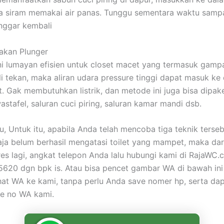
a siram memakai air panas. Tunggu sementara waktu sampa
onggar kembali
akan Plunger
ni lumayan efisien untuk closet macet yang termasuk gam
li tekan, maka aliran udara pressure tinggi dapat masuk ke
et. Gak membutuhkan listrik, dan metode ini juga bisa dipak
astafel, saluran cuci piring, saluran kamar mandi dsb.
u, Untuk itu, apabila Anda telah mencoba tiga teknik terseb
aja belum berhasil mengatasi toilet yang mampet, maka dar
tres lagi, angkat telepon Anda lalu hubungi kami di RajaWC
620 dgn bpk is. Atau bisa pencet gambar WA di bawah ini
at WA ke kami, tanpa perlu Anda save nomer hp, serta da
ke no WA kami.