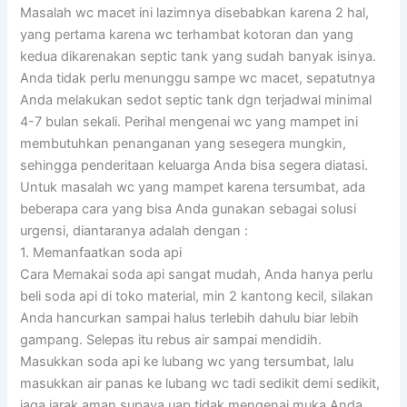
Masalah wc macet ini lazimnya disebabkan karena 2 hal,
yang pertama karena wc terhambat kotoran dan yang
kedua dikarenakan septic tank yang sudah banyak isinya.
Anda tidak perlu menunggu sampe wc macet, sepatutnya
Anda melakukan sedot septic tank dgn terjadwal minimal
4-7 bulan sekali. Perihal mengenai wc yang mampet ini
membutuhkan penanganan yang sesegera mungkin,
sehingga penderitaan keluarga Anda bisa segera diatasi.
Untuk masalah wc yang mampet karena tersumbat, ada
beberapa cara yang bisa Anda gunakan sebagai solusi
urgensi, diantaranya adalah dengan :
1. Memanfaatkan soda api
Cara Memakai soda api sangat mudah, Anda hanya perlu
beli soda api di toko material, min 2 kantong kecil, silakan
Anda hancurkan sampai halus terlebih dahulu biar lebih
gampang. Selepas itu rebus air sampai mendidih.
Masukkan soda api ke lubang wc yang tersumbat, lalu
masukkan air panas ke lubang wc tadi sedikit demi sedikit,
jaga jarak aman supaya uap tidak mengenai muka Anda