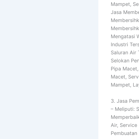
Mampet, Ser
Jasa Member
Membersihk
Membersihka
Mengatasi W
Industri Te
Saluran Air
Selokan Pe
Pipa Macet,
Macet, Serv
Mampet, La
3. Jasa Pem
– Meliputi: 
Memperbaik
Air, Servic
Pembuatan I