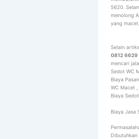
5620. Sela
menolong A
yang macet,
Selain artik
0812 6629
mencari jala
Sedot WC M
Biaya Pasan
WC Macet , 
Biaya Sedot
Biaya Jasa
Permasalaha
Dibutuhkan 