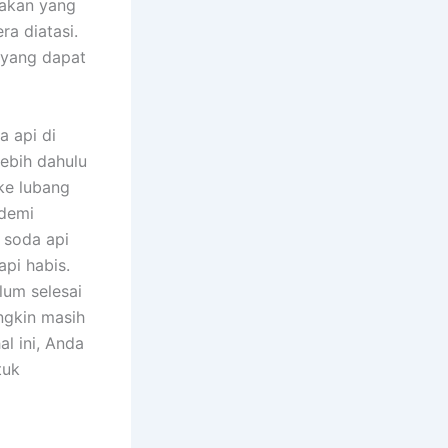
dakan yang
a diatasi.
 yang dapat
 api di
lebih dahulu
ke lubang
 demi
 soda api
pi habis.
lum selesai
ungkin masih
l ini, Anda
tuk