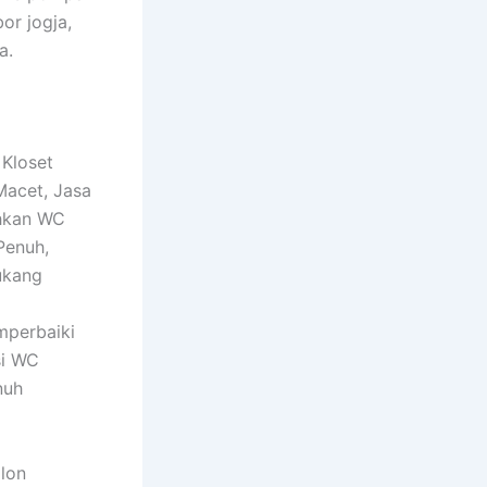
or jogja,
a.
 Kloset
Macet, Jasa
ihkan WC
Penuh,
ukang
mperbaiki
si WC
nuh
alon