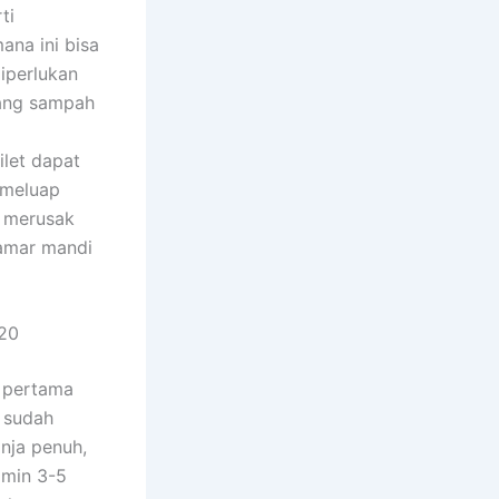
ti
na ini bisa
diperlukan
jang sampah
let dapat
 meluap
t merusak
kamar mandi
620
 pertama
 sudah
nja penuh,
 min 3-5