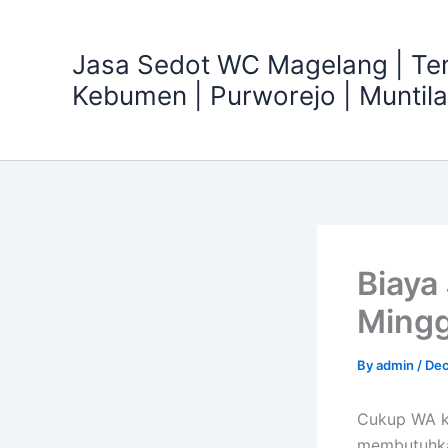
Skip
to
Jasa Sedot WC Magelang | T
content
Kebumen | Purworejo | Muntil
Biaya
Mingg
By
admin
/
Dec
Cukup WA k
membutuhka