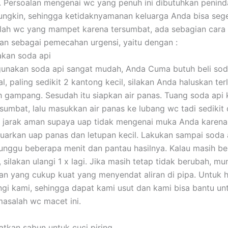
i. Persoalan mengenai wc yang penuh ini dibutuhkan penin
ngkin, sehingga ketidaknyamanan keluarga Anda bisa seger
lah wc yang mampet karena tersumbat, ada sebagian cara
n sebagai pemecahan urgensi, yaitu dengan :
akan soda api
nakan soda api sangat mudah, Anda Cuma butuh beli soda
l, paling sedikit 2 kantong kecil, silakan Anda haluskan ter
h gampang. Sesudah itu siapkan air panas. Tuang soda api 
sumbat, lalu masukkan air panas ke lubang wc tadi sedikit
ga jarak aman supaya uap tidak mengenai muka Anda karena
uarkan uap panas dan letupan kecil. Lakukan sampai soda a
 tunggu beberapa menit dan pantau hasilnya. Kalau masih be
 silakan ulangi 1 x lagi. Jika masih tetap tidak berubah, m
n yang cukup kuat yang menyendat aliran di pipa. Untuk ha
gi kami, sehingga dapat kami usut dan kami bisa bantu un
asalah wc macet ini.
tkan sabun untuk cuci piring