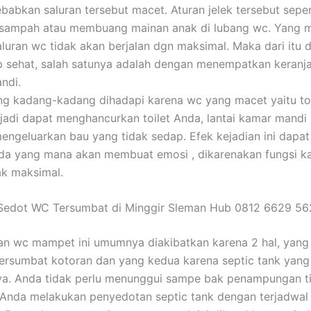
babkan saluran tersebut macet. Aturan jelek tersebut seper
ampah atau membuang mainan anak di lubang wc. Yang ma
aluran wc tidak akan berjalan dgn maksimal. Maka dari itu 
p sehat, salah satunya adalah dengan menempatkan keran
ndi.
 kadang-kadang dihadapi karena wc yang macet yaitu toi
jadi dapat menghancurkan toilet Anda, lantai kamar mandi
mengeluarkan bau yang tidak sedap. Efek kejadian ini dapa
nda yang mana akan membuat emosi , dikarenakan fungsi 
ak maksimal.
 Sedot WC Tersumbat di Minggir Sleman Hub 0812 6629 5
an wc mampet ini umumnya diakibatkan karena 2 hal, yang
ersumbat kotoran dan yang kedua karena septic tank yang
ya. Anda tidak perlu menunggui sampe bak penampungan ti
Anda melakukan penyedotan septic tank dengan terjadwal