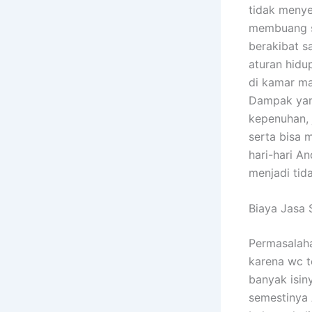
tidak menye
membuang s
berakibat s
aturan hidu
di kamar ma
Dampak yang
kepenuhan, 
serta bisa 
hari-hari A
menjadi tid
Biaya Jasa
Permasalah
karena wc t
banyak isin
semestinya 