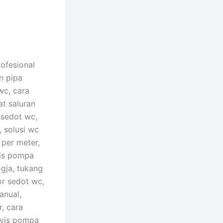
ofesional
n pipa
wc, cara
t saluran
 sedot wc,
, solusi wc
 per meter,
vis pompa
ogja, tukang
r sedot wc,
anual,
, cara
rvis pompa