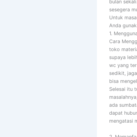
bulan sekal
sesegera mu
Untuk masa
Anda gunaka
1. Menggun
Cara Menggu
toko materia
supaya lebi
wc yang ter
sedikit, ja
bisa mengel
Selesai itu
masalahnya,
ada sumbata
dapat hubun
mengatasi m
2. Memanfaa