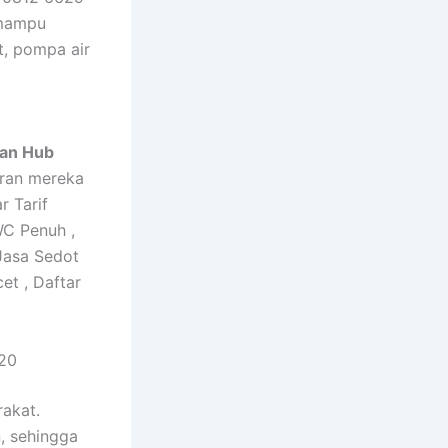
 mampu
, pompa air
man Hub
aran mereka
r Tarif
C Penuh ,
Jasa Sedot
t , Daftar
620
rakat.
, sehingga