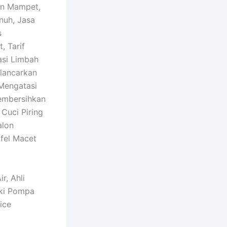
on Mampet,
nuh, Jasa
s
, Tarif
asi Limbah
elancarkan
 Mengatasi
embersihkan
Cuci Piring
alon
fel Macet
r, Ahli
iki Pompa
ice