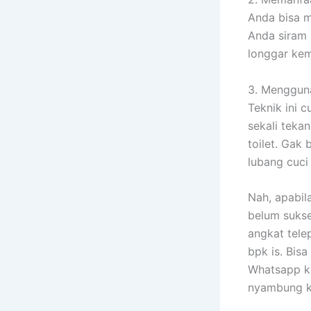
Anda bisa m
Anda siram 
longgar kem
3. Menggun
Teknik ini 
sekali teka
toilet. Gak 
lubang cuci
Nah, apabil
belum sukse
angkat tel
bpk is. Bis
Whatsapp ke
nyambung k