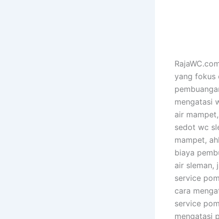
RajaWC.com 
yang fokus 
pembuangan 
mengatasi w
air mampet, 
sedot wc sl
mampet, ahl
biaya pembu
air sleman,
service pom
cara menga
service pom
mengatasi p