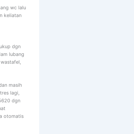
ang wc lalu
 keliatan
Cukup dgn
alam lubang
 wastafel,
 dan masih
res lagi,
 5620 dgn
hat
a otomatis