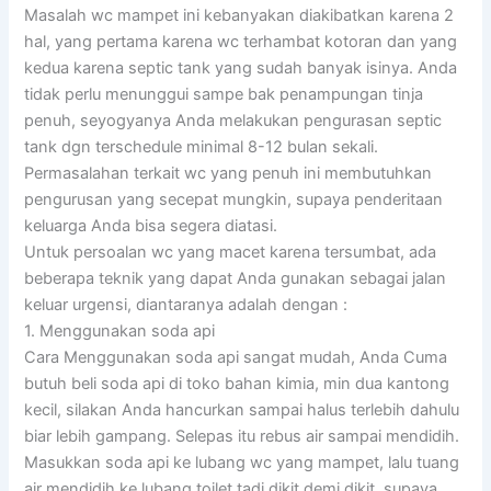
Masalah wc mampet ini kebanyakan diakibatkan karena 2
hal, yang pertama karena wc terhambat kotoran dan yang
kedua karena septic tank yang sudah banyak isinya. Anda
tidak perlu menunggui sampe bak penampungan tinja
penuh, seyogyanya Anda melakukan pengurasan septic
tank dgn terschedule minimal 8-12 bulan sekali.
Permasalahan terkait wc yang penuh ini membutuhkan
pengurusan yang secepat mungkin, supaya penderitaan
keluarga Anda bisa segera diatasi.
Untuk persoalan wc yang macet karena tersumbat, ada
beberapa teknik yang dapat Anda gunakan sebagai jalan
keluar urgensi, diantaranya adalah dengan :
1. Menggunakan soda api
Cara Menggunakan soda api sangat mudah, Anda Cuma
butuh beli soda api di toko bahan kimia, min dua kantong
kecil, silakan Anda hancurkan sampai halus terlebih dahulu
biar lebih gampang. Selepas itu rebus air sampai mendidih.
Masukkan soda api ke lubang wc yang mampet, lalu tuang
air mendidih ke lubang toilet tadi dikit demi dikit, supaya