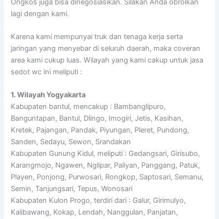
Ongkos juga bisa dinegosiasikan. Silakan Anda obrolkan
lagi dengan kami.
Karena kami mempunyai truk dan tenaga kerja serta
jaringan yang menyebar di seluruh daerah, maka coveran
area kami cukup luas. Wilayah yang kami cakup untuk jasa
sedot wc ini meliputi :
1. Wilayah Yogyakarta
Kabupaten bantul, mencakup : Bambanglipuro,
Banguntapan, Bantul, Dlingo, Imogiri, Jetis, Kasihan,
Kretek, Pajangan, Pandak, Piyungan, Pleret, Pundong,
Sanden, Sedayu, Sewon, Srandakan
Kabupaten Gunung Kidul, meliputi : Gedangsari, Girisubo,
Karangmojo, Ngawen, Nglipar, Paliyan, Panggang, Patuk,
Playen, Ponjong, Purwosari, Rongkop, Saptosari, Semanu,
Semin, Tanjungsari, Tepus, Wonosari
Kabupaten Kulon Progo, terdiri dari : Galur, Girimulyo,
Kalibawang, Kokap, Lendah, Nanggulan, Panjatan,