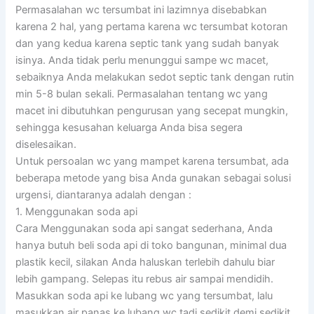
Permasalahan wc tersumbat ini lazimnya disebabkan
karena 2 hal, yang pertama karena wc tersumbat kotoran
dan yang kedua karena septic tank yang sudah banyak
isinya. Anda tidak perlu menunggui sampe wc macet,
sebaiknya Anda melakukan sedot septic tank dengan rutin
min 5-8 bulan sekali. Permasalahan tentang wc yang
macet ini dibutuhkan pengurusan yang secepat mungkin,
sehingga kesusahan keluarga Anda bisa segera
diselesaikan.
Untuk persoalan wc yang mampet karena tersumbat, ada
beberapa metode yang bisa Anda gunakan sebagai solusi
urgensi, diantaranya adalah dengan :
1. Menggunakan soda api
Cara Menggunakan soda api sangat sederhana, Anda
hanya butuh beli soda api di toko bangunan, minimal dua
plastik kecil, silakan Anda haluskan terlebih dahulu biar
lebih gampang. Selepas itu rebus air sampai mendidih.
Masukkan soda api ke lubang wc yang tersumbat, lalu
masukkan air panas ke lubang wc tadi sedikit demi sedikit,