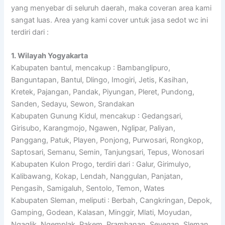
yang menyebar di seluruh daerah, maka coveran area kami
sangat luas. Area yang kami cover untuk jasa sedot wc ini
terdiri dari :
1. Wilayah Yogyakarta
Kabupaten bantul, mencakup : Bambanglipuro,
Banguntapan, Bantul, Dlingo, Imogiri, Jetis, Kasihan,
Kretek, Pajangan, Pandak, Piyungan, Pleret, Pundong,
Sanden, Sedayu, Sewon, Srandakan
Kabupaten Gunung Kidul, mencakup : Gedangsari,
Girisubo, Karangmojo, Ngawen, Nglipar, Paliyan,
Panggang, Patuk, Playen, Ponjong, Purwosari, Rongkop,
Saptosari, Semanu, Semin, Tanjungsari, Tepus, Wonosari
Kabupaten Kulon Progo, terdiri dari : Galur, Girimulyo,
Kalibawang, Kokap, Lendah, Nanggulan, Panjatan,
Pengasih, Samigaluh, Sentolo, Temon, Wates
Kabupaten Sleman, meliputi : Berbah, Cangkringan, Depok,
Gamping, Godean, Kalasan, Minggir, Mlati, Moyudan,
Ngaglik, Ngemplak, Pakem, Prambanan, Seyegan, Sleman,