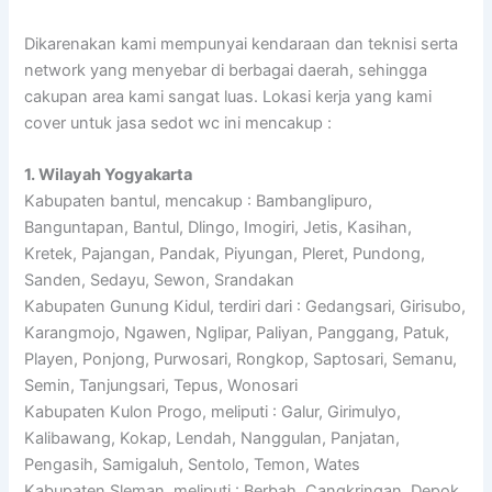
Dikarenakan kami mempunyai kendaraan dan teknisi serta
network yang menyebar di berbagai daerah, sehingga
cakupan area kami sangat luas. Lokasi kerja yang kami
cover untuk jasa sedot wc ini mencakup :
1. Wilayah Yogyakarta
Kabupaten bantul, mencakup : Bambanglipuro,
Banguntapan, Bantul, Dlingo, Imogiri, Jetis, Kasihan,
Kretek, Pajangan, Pandak, Piyungan, Pleret, Pundong,
Sanden, Sedayu, Sewon, Srandakan
Kabupaten Gunung Kidul, terdiri dari : Gedangsari, Girisubo,
Karangmojo, Ngawen, Nglipar, Paliyan, Panggang, Patuk,
Playen, Ponjong, Purwosari, Rongkop, Saptosari, Semanu,
Semin, Tanjungsari, Tepus, Wonosari
Kabupaten Kulon Progo, meliputi : Galur, Girimulyo,
Kalibawang, Kokap, Lendah, Nanggulan, Panjatan,
Pengasih, Samigaluh, Sentolo, Temon, Wates
Kabupaten Sleman, meliputi : Berbah, Cangkringan, Depok,