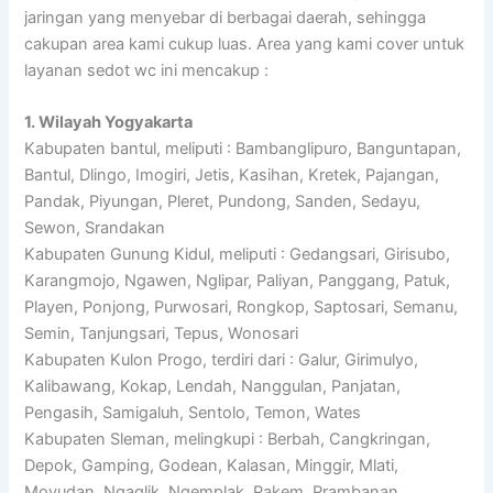
jaringan yang menyebar di berbagai daerah, sehingga
cakupan area kami cukup luas. Area yang kami cover untuk
layanan sedot wc ini mencakup :
1. Wilayah Yogyakarta
Kabupaten bantul, meliputi : Bambanglipuro, Banguntapan,
Bantul, Dlingo, Imogiri, Jetis, Kasihan, Kretek, Pajangan,
Pandak, Piyungan, Pleret, Pundong, Sanden, Sedayu,
Sewon, Srandakan
Kabupaten Gunung Kidul, meliputi : Gedangsari, Girisubo,
Karangmojo, Ngawen, Nglipar, Paliyan, Panggang, Patuk,
Playen, Ponjong, Purwosari, Rongkop, Saptosari, Semanu,
Semin, Tanjungsari, Tepus, Wonosari
Kabupaten Kulon Progo, terdiri dari : Galur, Girimulyo,
Kalibawang, Kokap, Lendah, Nanggulan, Panjatan,
Pengasih, Samigaluh, Sentolo, Temon, Wates
Kabupaten Sleman, melingkupi : Berbah, Cangkringan,
Depok, Gamping, Godean, Kalasan, Minggir, Mlati,
Moyudan, Ngaglik, Ngemplak, Pakem, Prambanan,