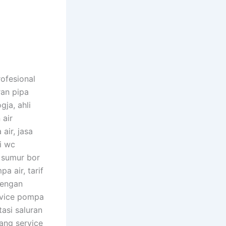
ofesional
ran pipa
ja, ahli
 air
air, jasa
i wc
 sumur bor
a air, tarif
dengan
rvice pompa
asi saluran
kang service