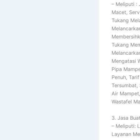
– Meliputi 
Macet, Serv
Tukang Mela
Melancarkan
Membersihka
Tukang Memb
Melancarkan
Mengatasi W
Pipa Mampe
Penuh, Tari
Tersumbat, 
Air Mampet
Wastafel M
3. Jasa Buat
– Meliputi:
Layanan Men