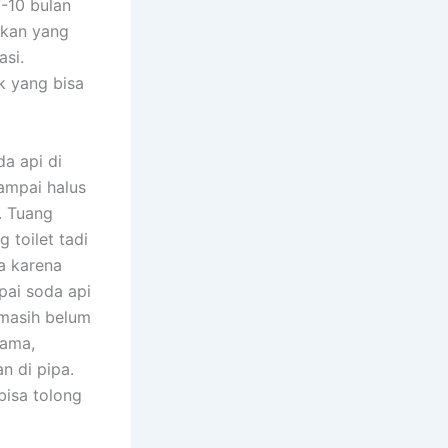
-10 bulan
akan yang
asi.
k yang bisa
a api di
sampai halus
. Tuang
 toilet tadi
a karena
pai soda api
 masih belum
sama,
n di pipa.
bisa tolong