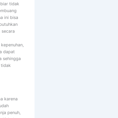
biar tidak
membuang
 ini bisa
ibutuhkan
 secara
t kepenuhan,
ta dapat
da sehingga
 tidak
ma karena
sudah
nja penuh,