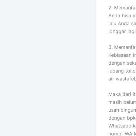
2. Memanfaa
Anda bisa m
lalu Anda s
longgar lagi
3. Memanfa
Kebiasaan i
dengan seka
lubang toile
air wastafel
Maka dari i
masih belum
usah bingun
dengan bpk 
Whatsapp ke
nomor WA k