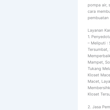
pompa air, 
cara membua
pembuatan s
Layanan Kam
1. Penyedo
– Meliputi 
Tersumbat, 
Memperbaik
Mampet, So
Tukang Mel
Kloset Mace
Macet, Laya
Membersihka
Kloset Ters
2. Jasa Pem