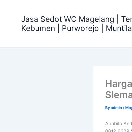
Skip
to
Jasa Sedot WC Magelang | T
content
Kebumen | Purworejo | Muntil
Harga
Slema
By
admin
/
May
Apabila An
0812 6629 