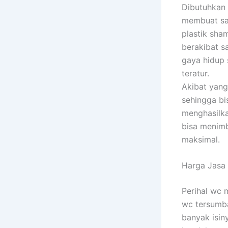
Dibutuhkan 
membuat sal
plastik sha
berakibat s
gaya hidup 
teratur.
Akibat yang
sehingga bi
menghasilka
bisa menimb
maksimal.
Harga Jasa
Perihal wc 
wc tersumba
banyak isin