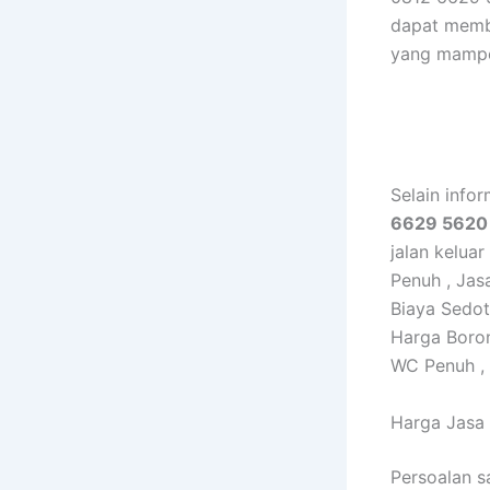
dapat memb
yang mampet
Selain info
6629 5620
jalan kelua
Penuh , Jas
Biaya Sedo
Harga Boro
WC Penuh ,
Harga Jasa
Persoalan s