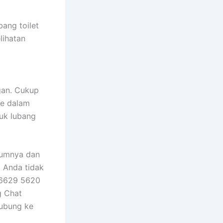
ang toilet
lihatan
gan. Cukup
ke dalam
tuk lubang
elumnya dan
u Anda tidak
 6629 5620
g Chat
hubung ke