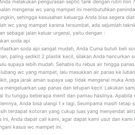
nda melakukan pengurasan septic tank dengan rutin min 7
rsoalan mengenai wc yang mampet ini membutuhkan penind
ngkin, sehingga kesusahan keluarga Anda bisa segera diat
ah wc yang mampet karena tersumbat, ada sejumlah tekni
n sebagai jalan keluar urgensi, yaitu dengan :
akan soda api
aatkan soda api sangat mudah, Anda Cuma butuh beli sod
an, paling sedikit 2 plastik kecil, silakan Anda hancurkan 
hulu supaya lebih mudah. Sehabis itu rebus air hingga panas
 lubang wc yang mampet, lalu masukkan air panas ke lubang
dikit, jaga jarak aman supaya uap tidak mengenai muka And
sa mengeluarkan uap panas dan letupan kecil. Lakukan sam
sai itu tunggu beberapa menit dan pantau hasilnya. Apabila
blemnya, Anda bisa ulangi 1 x lagi. Seumpama masih tetap 
ih terdapat kotoran yang cukup luas yang menyendat alira
 ini, Anda dapat call kami, agar dapat kami usut dan kami 
gani kasus wc mampet ini.