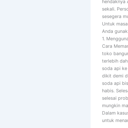
hendaknya A
sekali. Pe
sesegera mu
Untuk masal
Anda gunaka
1. Menggun
Cara Memanf
toko bangun
terlebih da
soda api ke
dikit demi 
soda api bi
habis. Sele
selesai pro
mungkin mas
Dalam kasus
untuk menan