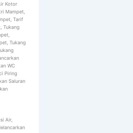
ir Kotor
tri Mampet,
pet, Tarif
t, Tukang
pet,
pet, Tukang
Tukang
ancarkan
hkan WC
i Piring
kan Saluran
hkan
i Air,
Melancarkan