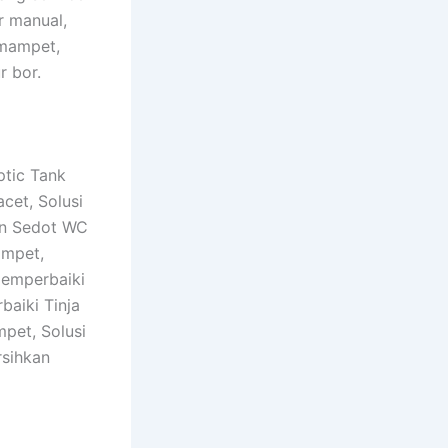
r manual,
 mampet,
r bor.
ptic Tank
cet, Solusi
an Sedot WC
ampet,
emperbaiki
aiki Tinja
pet, Solusi
rsihkan