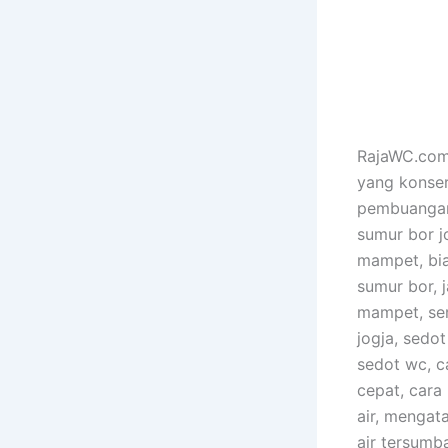
RajaWC.com 
yang konser
pembuangan 
sumur bor j
mampet, bia
sumur bor, 
mampet, ser
jogja, sedo
sedot wc, 
cepat, cara
air, mengat
air tersumb