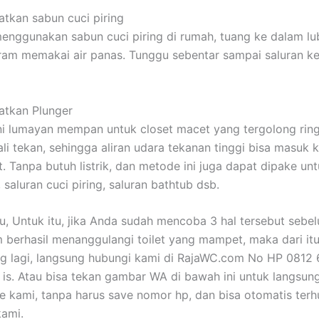
tkan sabun cuci piring
enggunakan sabun cuci piring di rumah, tuang ke dalam lub
iram memakai air panas. Tunggu sebentar sampai saluran ke
atkan Plunger
ni lumayan mempan untuk closet macet yang tergolong rin
li tekan, sehingga aliran udara tekanan tinggi bisa masuk 
t. Tanpa butuh listrik, dan metode ini juga dapat dipake un
, saluran cuci piring, saluran bathtub dsb.
tu, Untuk itu, jika Anda sudah mencoba 3 hal tersebut seb
 berhasil menanggulangi toilet yang mampet, maka dari it
g lagi, langsung hubungi kami di RajaWC.com No HP 0812
is. Atau bisa tekan gambar WA di bawah ini untuk langsun
 kami, tanpa harus save nomor hp, dan bisa otomatis ter
ami.