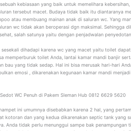
sebuah kebiasaan yang baik untuk memelihara kebersihan, 
uran tersebut macet. Budaya tidak baik itu diantaranya 
mpoo atau membuang mainan anak di saluran wc. Yang mana
aluran wc tidak akan beroperasi dgn maksimal. Sehingga d
sehat, salah satunya yaitu dengan penjadwalan penyedotan
 sesekali dihadapi karena wc yang macet yaitu toilet dapa
sa memperburuk toilet Anda, lantai kamar mandi banjir ser
n bau yang tidak sedap. Hal ini bisa merusak hari-hari An
ulkan emosi , dikarenakan kegunaan kamar mandi menjadi
 Sedot WC Penuh di Pakem Sleman Hub 0812 6629 5620
mampet ini umumnya disebabkan karena 2 hal, yang perta
t kotoran dan yang kedua dikarenakan septic tank yang 
ya. Anda tidak perlu menunggui sampe bak penampungan ti