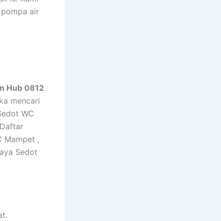
 pompa air
an Hub 0812
eka mencari
 Sedot WC
Daftar
C Mampet ,
iaya Sedot
t.