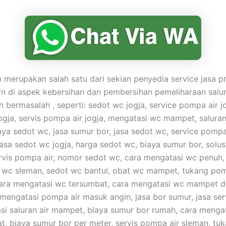
merupakan salah satu dari sekian penyedia service jasa pr
n di aspek kebersihan dan pembersihan pemeliharaan salu
bermasalah , seperti: sedot wc jogja, service pompa air jog
ogja, servis pompa air jogja, mengatasi wc mampet, saluran
ya sedot wc, jasa sumur bor, jasa sedot wc, service pompa 
jasa sedot wc jogja, harga sedot wc, biaya sumur bor, solus
vis pompa air, nomor sedot wc, cara mengatasi wc penuh,
t wc sleman, sedot wc bantul, obat wc mampet, tukang pomp
cara mengatasi wc tersumbat, cara mengatasi wc mampet 
 mengatasi pompa air masuk angin, jasa bor sumur, jasa se
asi saluran air mampet, biaya sumur bor rumah, cara mengat
at, biaya sumur bor per meter, servis pompa air sleman, tu