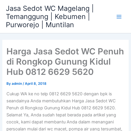
Skip
Jasa Sedot WC Magelang |
to
Temanggung | Kebumen |
content
Main
Purworejo | Muntilan
Men
Harga Jasa Sedot WC Penuh
di Rongkop Gunung Kidul
Hub 0812 6629 5620
By
admin
/
April 8, 2018
Cukup WA ke no telp 0812 6629 5620 dengan bpk is
seandainya Anda membutuhkan Harga Jasa Sedot WC
Penuh di Rongkop Gunung Kidul Hub 0812 6629 5620.
Selamat Ya, Anda sudah tepat berada pada artikel yang
cocok, kami dapat membantu Anda dalam menangani
persoalan mulai dari wc macet, pompa air yang tersumbat,