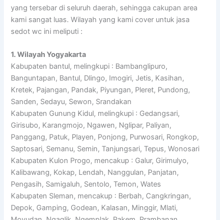
yang tersebar di seluruh daerah, sehingga cakupan area
kami sangat luas. Wilayah yang kami cover untuk jasa
sedot wc ini meliputi :
1. Wilayah Yogyakarta
Kabupaten bantul, melingkupi : Bambanglipuro,
Banguntapan, Bantul, Dlingo, Imogiri, Jetis, Kasihan,
Kretek, Pajangan, Pandak, Piyungan, Pleret, Pundong,
Sanden, Sedayu, Sewon, Srandakan
Kabupaten Gunung Kidul, melingkupi : Gedangsari,
Girisubo, Karangmojo, Ngawen, Nglipar, Paliyan,
Panggang, Patuk, Playen, Ponjong, Purwosari, Rongkop,
Saptosari, Semanu, Semin, Tanjungsari, Tepus, Wonosari
Kabupaten Kulon Progo, mencakup : Galur, Girimulyo,
Kalibawang, Kokap, Lendah, Nanggulan, Panjatan,
Pengasih, Samigaluh, Sentolo, Temon, Wates
Kabupaten Sleman, mencakup : Berbah, Cangkringan,
Depok, Gamping, Godean, Kalasan, Minggir, Mlati,
Moyudan, Ngaglik, Ngemplak, Pakem, Prambanan,