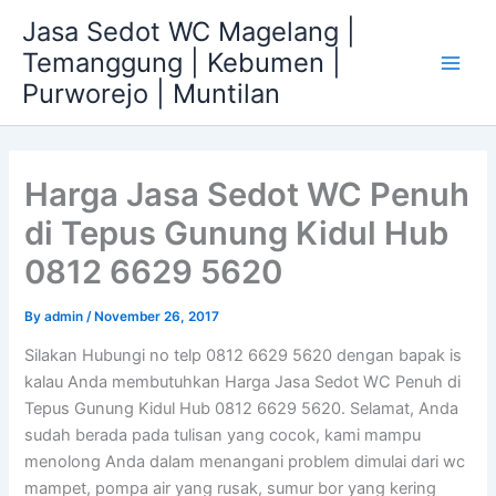
Skip
Jasa Sedot WC Magelang |
to
Temanggung | Kebumen |
content
Main
Purworejo | Muntilan
Men
Harga Jasa Sedot WC Penuh
di Tepus Gunung Kidul Hub
0812 6629 5620
By
admin
/
November 26, 2017
Silakan Hubungi no telp 0812 6629 5620 dengan bapak is
kalau Anda membutuhkan Harga Jasa Sedot WC Penuh di
Tepus Gunung Kidul Hub 0812 6629 5620. Selamat, Anda
sudah berada pada tulisan yang cocok, kami mampu
menolong Anda dalam menangani problem dimulai dari wc
mampet, pompa air yang rusak, sumur bor yang kering