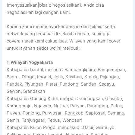
(menyesuaikan|bisa dinegosiasikan}. Anda bisa
negosiasikan lagi dengan kami.
Karena kami mempunyai kendaraan dan teknisi serta
network yang tersebar di seluruh daerah, sehingga
coveran area kami cukup luas. Wilayah yang kami cover
untuk layanan sedot wc ini meliputi :
1. Wilayah Yogyakarta
Kabupaten bantul, meliputi : Bambanglipuro, Banguntapan,
Bantul, Dlingo, Imogiri, Jetis, Kasihan, Kretek, Pajangan,
Pandak, Piyungan, Pleret, Pundong, Sanden, Sedayu,
Sewon, Srandakan
Kabupaten Gunung Kidul, meliputi : Gedangsari, Girisubo,
Karangmojo, Ngawen, Nglipar, Paliyan, Panggang, Patuk,
Playen, Ponjong, Purwosari, Rongkop, Saptosari, Semanu,
Semin, Tanjungsari, Tepus, Wonosari
Kabupaten Kulon Progo, mencakup : Galur, Girimulyo,
Kalibawang, Kokap, Lendah, Nanggulan, Panjatan,