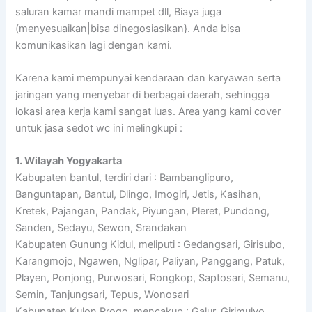
saluran kamar mandi mampet dll, Biaya juga
(menyesuaikan|bisa dinegosiasikan}. Anda bisa
komunikasikan lagi dengan kami.
Karena kami mempunyai kendaraan dan karyawan serta
jaringan yang menyebar di berbagai daerah, sehingga
lokasi area kerja kami sangat luas. Area yang kami cover
untuk jasa sedot wc ini melingkupi :
1. Wilayah Yogyakarta
Kabupaten bantul, terdiri dari : Bambanglipuro,
Banguntapan, Bantul, Dlingo, Imogiri, Jetis, Kasihan,
Kretek, Pajangan, Pandak, Piyungan, Pleret, Pundong,
Sanden, Sedayu, Sewon, Srandakan
Kabupaten Gunung Kidul, meliputi : Gedangsari, Girisubo,
Karangmojo, Ngawen, Nglipar, Paliyan, Panggang, Patuk,
Playen, Ponjong, Purwosari, Rongkop, Saptosari, Semanu,
Semin, Tanjungsari, Tepus, Wonosari
Kabupaten Kulon Progo, mencakup : Galur, Girimulyo,