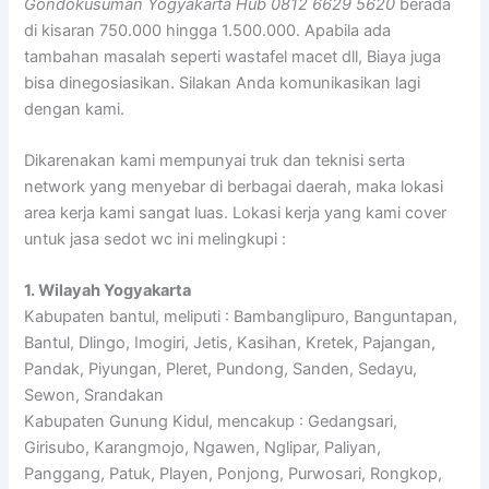
Gondokusuman Yogyakarta Hub 0812 6629 5620
berada
di kisaran 750.000 hingga 1.500.000. Apabila ada
tambahan masalah seperti wastafel macet dll, Biaya juga
bisa dinegosiasikan. Silakan Anda komunikasikan lagi
dengan kami.
Dikarenakan kami mempunyai truk dan teknisi serta
network yang menyebar di berbagai daerah, maka lokasi
area kerja kami sangat luas. Lokasi kerja yang kami cover
untuk jasa sedot wc ini melingkupi :
1. Wilayah Yogyakarta
Kabupaten bantul, meliputi : Bambanglipuro, Banguntapan,
Bantul, Dlingo, Imogiri, Jetis, Kasihan, Kretek, Pajangan,
Pandak, Piyungan, Pleret, Pundong, Sanden, Sedayu,
Sewon, Srandakan
Kabupaten Gunung Kidul, mencakup : Gedangsari,
Girisubo, Karangmojo, Ngawen, Nglipar, Paliyan,
Panggang, Patuk, Playen, Ponjong, Purwosari, Rongkop,