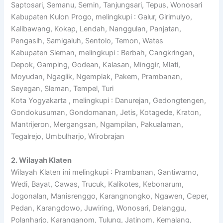
Saptosari, Semanu, Semin, Tanjungsari, Tepus, Wonosari
Kabupaten Kulon Progo, melingkupi : Galur, Girimulyo,
Kalibawang, Kokap, Lendah, Nanggulan, Panjatan,
Pengasih, Samigaluh, Sentolo, Temon, Wates
Kabupaten Sleman, melingkupi : Berbah, Cangkringan,
Depok, Gamping, Godean, Kalasan, Minggir, Mlati,
Moyudan, Ngaglik, Ngemplak, Pakem, Prambanan,
Seyegan, Sleman, Tempel, Turi
Kota Yogyakarta , melingkupi : Danurejan, Gedongtengen,
Gondokusuman, Gondomanan, Jetis, Kotagede, Kraton,
Mantrijeron, Mergangsan, Ngampilan, Pakualaman,
Tegalrejo, Umbulharjo, Wirobrajan
2. Wilayah Klaten
Wilayah Klaten ini melingkupi : Prambanan, Gantiwarno,
Wedi, Bayat, Cawas, Trucuk, Kalikotes, Kebonarum,
Jogonalan, Manisrenggo, Karangnongko, Ngawen, Ceper,
Pedan, Karangdowo, Juwiring, Wonosari, Delanggu,
Polanharjo, Karanganom, Tulung, Jatinom, Kemalang,