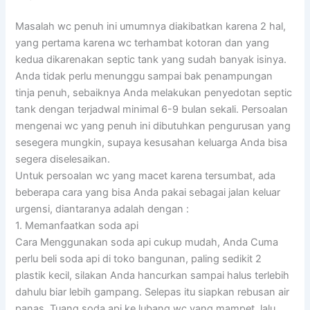
Masalah wc penuh ini umumnya diakibatkan karena 2 hal,
yang pertama karena wc terhambat kotoran dan yang
kedua dikarenakan septic tank yang sudah banyak isinya.
Anda tidak perlu menunggu sampai bak penampungan
tinja penuh, sebaiknya Anda melakukan penyedotan septic
tank dengan terjadwal minimal 6-9 bulan sekali. Persoalan
mengenai wc yang penuh ini dibutuhkan pengurusan yang
sesegera mungkin, supaya kesusahan keluarga Anda bisa
segera diselesaikan.
Untuk persoalan wc yang macet karena tersumbat, ada
beberapa cara yang bisa Anda pakai sebagai jalan keluar
urgensi, diantaranya adalah dengan :
1. Memanfaatkan soda api
Cara Menggunakan soda api cukup mudah, Anda Cuma
perlu beli soda api di toko bangunan, paling sedikit 2
plastik kecil, silakan Anda hancurkan sampai halus terlebih
dahulu biar lebih gampang. Selepas itu siapkan rebusan air
panas. Tuang soda api ke lubang wc yang mampet, lalu