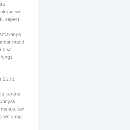
tau
saluran wc
k, seperti
antaranya
 kamar mandi
i bisa
fungsi
9 5620
ma karena
 banyak
a melakukan
ng wc yang