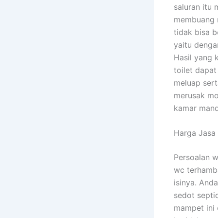
saluran itu
membuang ma
tidak bisa 
yaitu deng
Hasil yang 
toilet dapa
meluap sert
merusak moo
kamar mandi
Harga Jasa
Persoalan w
wc terhamba
isinya. And
sedot septi
mampet ini 