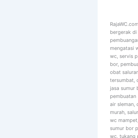
RajaWC.com 
bergerak di
pembuangan 
mengatasi 
wc, servis p
bor, pembua
obat salura
tersumbat, 
jasa sumur b
pembuatan s
air sleman,
murah, salu
wc mampet, 
sumur bor p
wc, tukang 