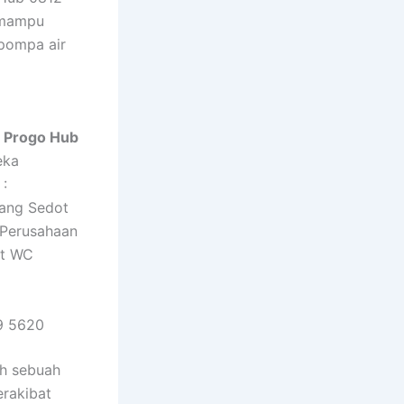
 mampu
pompa air
n Progo Hub
eka
:
sang Sedot
 Perusahaan
ot WC
9 5620
uh sebuah
erakibat