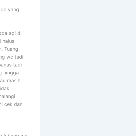
ode yang
da api di
i halus
h. Tuang
ng wc tadi
panas tadi
g hingga
lau masih
tidak
halangi
mi cek dan
am lubang wc