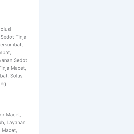
olusi
 Sedot Tinja
Tersumbat,
mbat,
ayanan Sedot
inja Macet,
at, Solusi
ang
tor Macet,
uh, Layanan
 Macet,