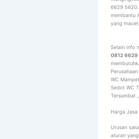
6629 5620. 
membantu A
yang macet,
Selain info
0812 6629
membutuhka
Perusahaan
WC Mampet 
Sedot WC Te
Tersumbat ,
Harga Jasa
Urusan salu
aturan yang