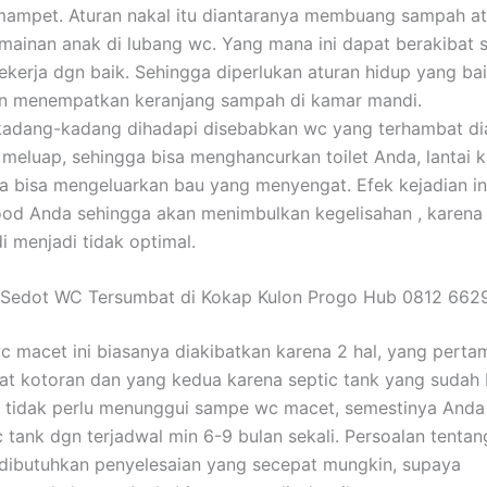
 mampet. Aturan nakal itu diantaranya membuang sampah a
inan anak di lubang wc. Yang mana ini dapat berakibat 
bekerja dgn baik. Sehingga diperlukan aturan hidup yang bai
an menempatkan keranjang sampah di kamar mandi.
kadang-kadang dihadapi disebabkan wc yang terhambat di
t meluap, sehingga bisa menghancurkan toilet Anda, lantai
a bisa mengeluarkan bau yang menyengat. Efek kejadian in
d Anda sehingga akan menimbulkan kegelisahan , karena 
 menjadi tidak optimal.
 Sedot WC Tersumbat di Kokap Kulon Progo Hub 0812 662
c macet ini biasanya diakibatkan karena 2 hal, yang perta
t kotoran dan yang kedua karena septic tank yang sudah
a tidak perlu menunggui sampe wc macet, semestinya And
c tank dgn terjadwal min 6-9 bulan sekali. Persoalan tenta
dibutuhkan penyelesaian yang secepat mungkin, supaya