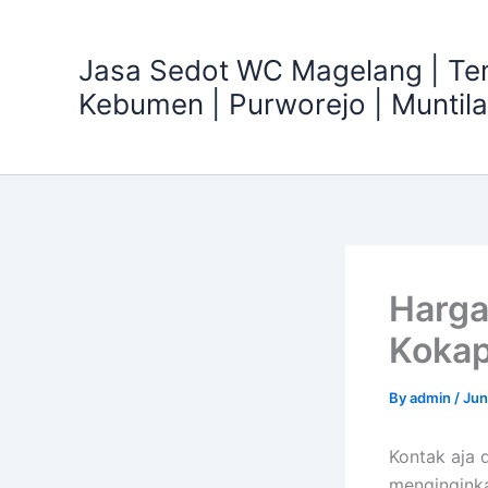
Skip
to
Jasa Sedot WC Magelang | T
content
Kebumen | Purworejo | Muntil
Harga
Kokap
By
admin
/
Jun
Kontak aja
mengingink