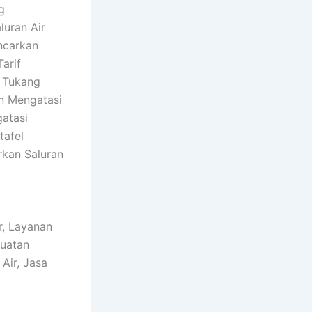
g
luran Air
ncarkan
arif
, Tukang
n Mengatasi
atasi
tafel
rkan Saluran
r, Layanan
buatan
Air, Jasa