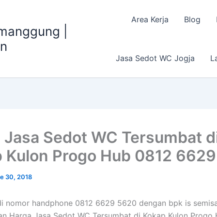
Area Kerja
Blog
emanggung |
an
Jasa Sedot WC Jogja
L
 Jasa Sedot WC Tersumbat d
 Kulon Progo Hub 0812 662
e 30, 2018
 di nomor handphone 0812 6629 5620 dengan bpk is semis
an Harga Jasa Sedot WC Tersumbat di Kokap Kulon Progo