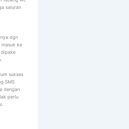
ga saluran
anya dgn
a masuk ke
 dipake
.
elum sukses
ung SMS
ga dengan
dak perlu
i.