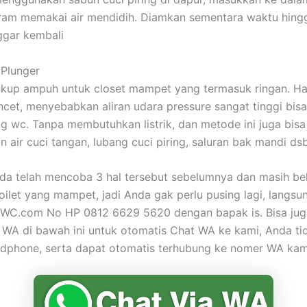
iram memakai air mendidih. Diamkan sementara waktu hing
ggar kembali
 Plunger
ukup ampuh untuk closet mampet yang termasuk ringan. H
encet, menyebabkan aliran udara pressure sangat tinggi bis
g wc. Tanpa membutuhkan listrik, dan metode ini juga bisa
n air cuci tangan, lubang cuci piring, saluran bak mandi dsb
nda telah mencoba 3 hal tersebut sebelumnya dan masih b
oilet yang mampet, jadi Anda gak perlu pusing lagi, langs
jaWC.com No HP 0812 6629 5620 dengan bapak is. Bisa ju
 WA di bawah ini untuk otomatis Chat WA ke kami, Anda ti
dphone, serta dapat otomatis terhubung ke nomer WA kam