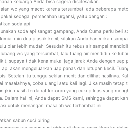
anan keluarga Anda bisa segera diselesaikan.
oalan wc yang macet karena tersumbat, ada beberapa met
pakai sebagai pemecahan urgensi, yaitu dengan :
tkan soda api
nakan soda api sangat gampang, Anda Cuma perlu beli so
kimia, min dua plastik kecil, silakan Anda hancurkan sampa
hulu biar lebih mudah. Sesudah itu rebus air sampai mendidi
 lubang wc yang tersumbat, lalu tuang air mendidih ke luba
dikit, supaya tidak kena muka, jaga jarak Anda dengan uap 
 api akan mengeluarkan uap panas dan letupan kecil. Tuan
is. Setelah itu tunggu sekian menit dan dilihat hasilnya. Ka
i masalahnya, coba ulangi satu kali lagi. Jika masih tetap 
ngkin masih terdapat kotoran yang cukup luas yang meng
ipa. Dalam hal ini, Anda dapat SMS kami, sehingga dapat ka
tasi untuk menangani masalah wc terhambat ini.
tkan sabun cuci piring
enggunakan sabun cuci piring di dapur, masukkan ke dal