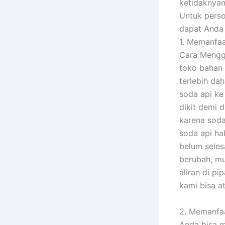
ketidaknyam
Untuk pers
dapat Anda 
1. Memanfaa
Cara Menggu
toko bahan 
terlebih da
soda api ke
dikit demi 
karena soda
soda api hab
belum selesa
berubah, mu
aliran di p
kami bisa a
2. Memanfaa
Anda bisa m