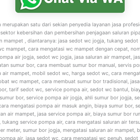
merupakan satu dari sekian penyedia layanan jasa profesi
 sektor kebersihan dan pembersihan penjagaan saluran pip
mampet , diantaranya: jasa sedot wc jogja, tukang sedot
wc mampet, cara mengatasi wc mampet dengan cepat, nom
ompa air jogja, sedot wc jogja, jasa saluran air mampet, ja
tan sumur bor, cara membuat sumur bor manual, servis po
n air mampet, mobil sedot wc, harga sedot wc, cara menga
obat wc mampet, cara membuat sumur bor tradisional, jasa
or, tarif sedot wc, service pompa air, sedot wc bantul, bia
umur bor, service pompa air jogja, ahli sumur bor jogja, s
 cara mengatasi pompa air masuk angin, biaya sumur bor, s
ran air mampet, jasa service pompa air, biaya sumur bor rum
tukang service pompa air, cara mengatasi saluran air ters
er meter, sumur bor jogja, mengatasi saluran air mampet, 
pompa air, jasa sedot wc, cara mengatasi wc penuh, sedot