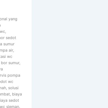
onal yang
a
 wc,
or sedot
sa sumur
mpa air,
tasi wc
 bor sumur,
ya
ervis pompa
edot wc
ah, solusi
umbat, biaya
biaya sedot
 wc sleman.