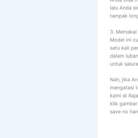
lalu Anda s
tampak lon
3. Memakai
Model ini c
satu kali p
dalam luban
untuk salura
Nah, jika A
mengatasi t
kami di Ra
klik gambar
save no han