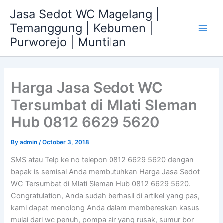
Skip
Jasa Sedot WC Magelang |
to
Temanggung | Kebumen |
content
Main
Purworejo | Muntilan
Men
Harga Jasa Sedot WC
Tersumbat di Mlati Sleman
Hub 0812 6629 5620
By
admin
/
October 3, 2018
SMS atau Telp ke no telepon 0812 6629 5620 dengan
bapak is semisal Anda membutuhkan Harga Jasa Sedot
WC Tersumbat di Mlati Sleman Hub 0812 6629 5620.
Congratulation, Anda sudah berhasil di artikel yang pas,
kami dapat menolong Anda dalam membereskan kasus
mulai dari wc penuh, pompa air yang rusak, sumur bor