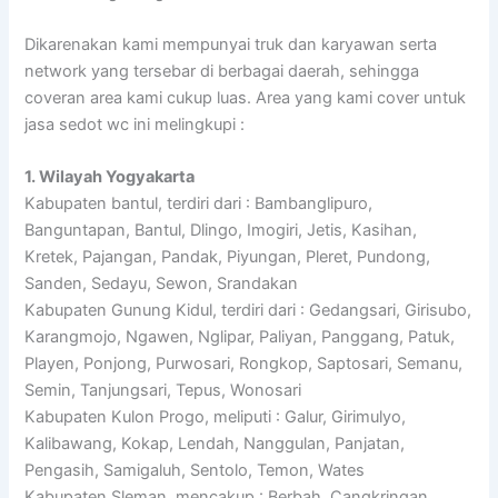
Dikarenakan kami mempunyai truk dan karyawan serta
network yang tersebar di berbagai daerah, sehingga
coveran area kami cukup luas. Area yang kami cover untuk
jasa sedot wc ini melingkupi :
1. Wilayah Yogyakarta
Kabupaten bantul, terdiri dari : Bambanglipuro,
Banguntapan, Bantul, Dlingo, Imogiri, Jetis, Kasihan,
Kretek, Pajangan, Pandak, Piyungan, Pleret, Pundong,
Sanden, Sedayu, Sewon, Srandakan
Kabupaten Gunung Kidul, terdiri dari : Gedangsari, Girisubo,
Karangmojo, Ngawen, Nglipar, Paliyan, Panggang, Patuk,
Playen, Ponjong, Purwosari, Rongkop, Saptosari, Semanu,
Semin, Tanjungsari, Tepus, Wonosari
Kabupaten Kulon Progo, meliputi : Galur, Girimulyo,
Kalibawang, Kokap, Lendah, Nanggulan, Panjatan,
Pengasih, Samigaluh, Sentolo, Temon, Wates
Kabupaten Sleman, mencakup : Berbah, Cangkringan,