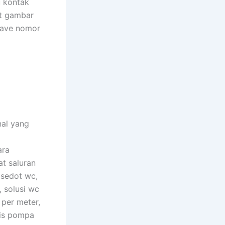
u kontak
t gambar
save nomor
nal yang
ara
t saluran
 sedot wc,
, solusi wc
 per meter,
vis pompa