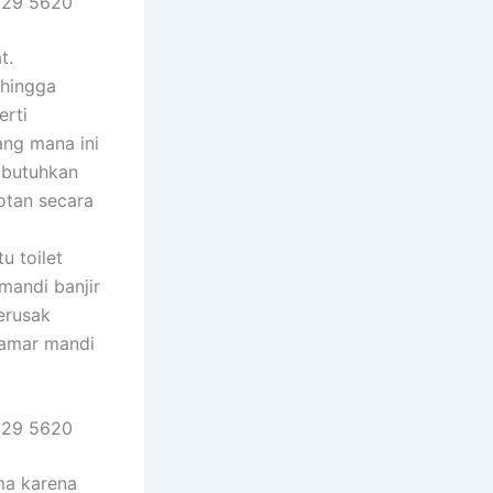
629 5620
t.
ehingga
erti
ng mana ini
dibutuhkan
otan secara
 toilet
mandi banjir
erusak
kamar mandi
629 5620
ma karena