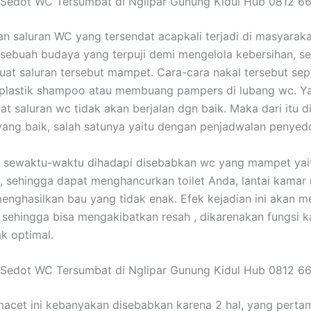
 Sedot WC Tersumbat di Nglipar Gunung Kidul Hub 0812 6
n saluran WC yang tersendat acapkali terjadi di masyaraka
sebuah budaya yang terpuji demi mengelola kebersihan, s
at saluran tersebut mampet. Cara-cara nakal tersebut sep
lastik shampoo atau membuang pampers di lubang wc. Ya
t saluran wc tidak akan berjalan dgn baik. Maka dari itu 
yang baik, salah satunya yaitu dengan penjadwalan penyed
 sewaktu-waktu dihadapi disebabkan wc yang mampet yaitu
, sehingga dapat menghancurkan toilet Anda, lantai kamar 
menghasilkan bau yang tidak enak. Efek kejadian ini akan m
sehingga bisa mengakibatkan resah , dikarenakan fungsi 
ak optimal.
 Sedot WC Tersumbat di Nglipar Gunung Kidul Hub 0812 6
macet ini kebanyakan disebabkan karena 2 hal, yang perta