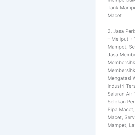
Tank Mampe
Macet
2. Jasa Per
– Meliputi 
Mampet, Ser
Jasa Member
Membersihk
Membersihka
Mengatasi W
Industri Te
Saluran Air
Selokan Pe
Pipa Macet,
Macet, Serv
Mampet, La