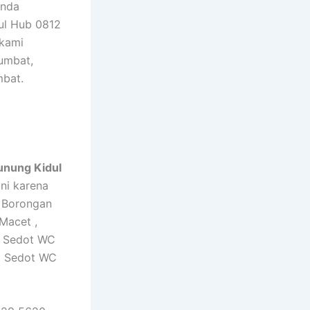
Anda
ul Hub 0812
 kami
umbat,
mbat.
unung Kidul
ni karena
a Borongan
Macet ,
n Sedot WC
i Sedot WC