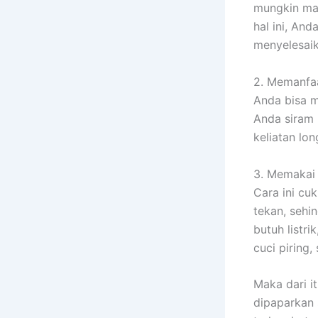
mungkin mas
hal ini, An
menyelesaik
2. Memanfaa
Anda bisa m
Anda siram 
keliatan lo
3. Memakai 
Cara ini cu
tekan, sehi
butuh listri
cuci piring
Maka dari i
dipaparkan