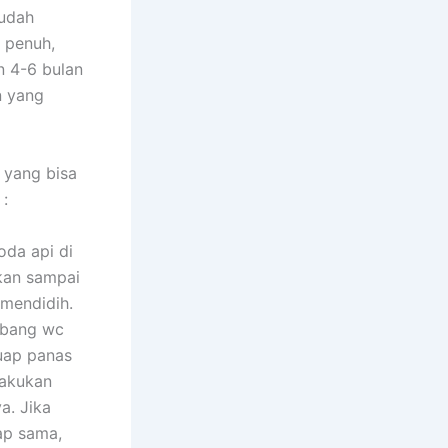
sudah
 penuh,
n 4-6 bulan
n yang
 yang bisa
:
da api di
kan sampai
 mendidih.
lubang wc
 uap panas
Lakukan
a. Jika
tap sama,