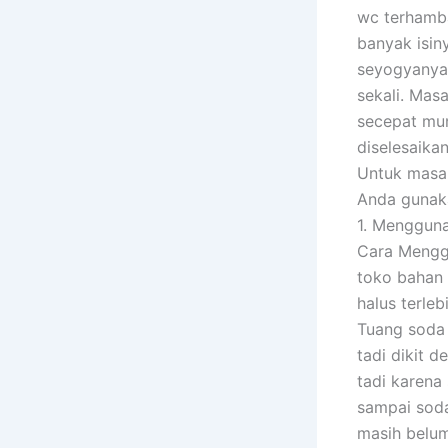
wc terhamba
banyak isin
seyogyanya 
sekali. Mas
secepat mun
diselesaikan
Untuk masa
Anda gunaka
1. Menggun
Cara Menggu
toko bahan 
halus terle
Tuang soda 
tadi dikit 
tadi karena
sampai soda
masih belum