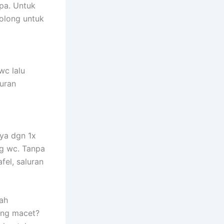
pa. Untuk
tolong untuk
wc lalu
uran
nya dgn 1x
ng wc. Tanpa
fel, saluran
dah
ang macet?