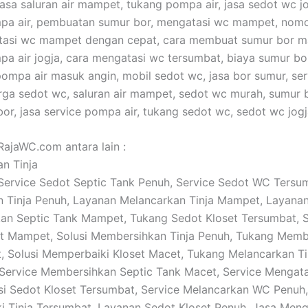
 jasa saluran air mampet, tukang pompa air, jasa sedot wc j
pa air, pembuatan sumur bor, mengatasi wc mampet, nomo
tasi wc mampet dengan cepat, cara membuat sumur bor m
pa air jogja, cara mengatasi wc tersumbat, biaya sumur bor
ompa air masuk angin, mobil sedot wc, jasa bor sumur, se
harga sedot wc, saluran air mampet, sedot wc murah, sumur b
bor, jasa service pompa air, tukang sedot wc, sedot wc jogj
RajaWC.com antara lain :
an Tinja
: Service Sedot Septic Tank Penuh, Service Sedot WC Tersu
 Tinja Penuh, Layanan Melancarkan Tinja Mampet, Layana
n Septic Tank Mampet, Tukang Sedot Kloset Tersumbat, S
et Mampet, Solusi Membersihkan Tinja Penuh, Tukang Memb
Solusi Memperbaiki Kloset Macet, Tukang Melancarkan Ti
Service Membersihkan Septic Tank Macet, Service Mengatas
si Sedot Kloset Tersumbat, Service Melancarkan WC Penuh,
 Tinja Tersumbat, Layanan Sedot Kloset Penuh, Jasa Meng