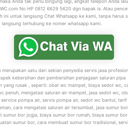
maka Anda tak perlu bingung lagi, angkat telepon Anda lal
jaWC.com No HP 0812 6629 5620 dgn bapak is. Atau pence
 ini untuk langsung Chat Whatsapp ke kami, tanpa harus 
a langsung terhubung ke nomer whatsapp kami.
merupakan satu dari sekian penyedia servis jasa profesio
aspek kebersihan dan pembersihan penjagaan saluran pipa
yang rusak , seperti: obat wc mampet, biaya sedot wc, c
c penuh, mengatasi saluran air mampet, jasa sedot wc, oba
service pompa air, servis pompa air, sedot wc bantul, tarif
eman, cara mengatasi saluran air tersumbat, jasa sumur bor
i sumur bor jogja, biaya sumur bor rumah, biaya sumur bor
atan sumur bor, cara membuat sumur bor tradisional, ser