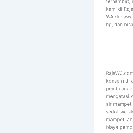
terhambat, 
kami di Ra
WA di bawah
hp, dan bis
RajaWC.com 
konsern di 
pembuangan 
mengatasi w
air mampet, 
sedot wc sl
mampet, ahl
biaya pembu