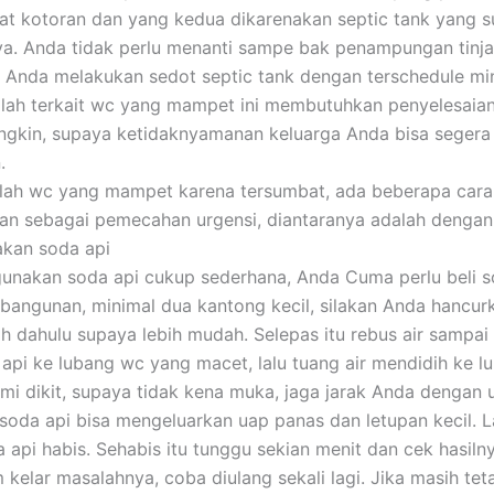
t kotoran dan yang kedua dikarenakan septic tank yang 
ya. Anda tidak perlu menanti sampe bak penampungan tinja
Anda melakukan sedot septic tank dengan terschedule mi
alah terkait wc yang mampet ini membutuhkan penyelesaia
gkin, supaya ketidaknyamanan keluarga Anda bisa segera
.
lah wc yang mampet karena tersumbat, ada beberapa cara
n sebagai pemecahan urgensi, diantaranya adalah dengan 
akan soda api
nakan soda api cukup sederhana, Anda Cuma perlu beli so
bangunan, minimal dua kantong kecil, silakan Anda hancur
bih dahulu supaya lebih mudah. Selepas itu rebus air sampai
api ke lubang wc yang macet, lalu tuang air mendidih ke 
demi dikit, supaya tidak kena muka, jaga jarak Anda dengan
 soda api bisa mengeluarkan uap panas dan letupan kecil. 
 api habis. Sehabis itu tunggu sekian menit dan cek hasilny
 kelar masalahnya, coba diulang sekali lagi. Jika masih te