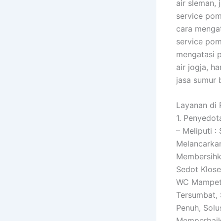
air sleman,
service pom
cara menga
service pom
mengatasi p
air jogja, 
jasa sumur 
Layanan di 
1. Penyedot
– Meliputi 
Melancarkan
Membersihka
Sedot Klos
WC Mampet, 
Tersumbat, 
Penuh, Solu
Memperbaiki