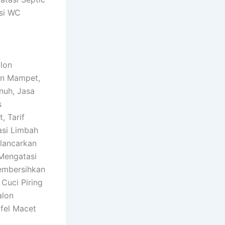
si WC
alon
on Mampet,
nuh, Jasa
s
, Tarif
asi Limbah
elancarkan
 Mengatasi
embersihkan
Cuci Piring
alon
fel Macet