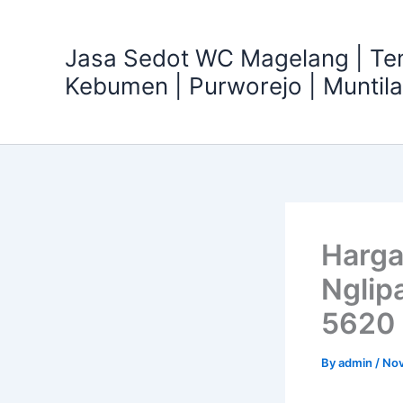
Skip
to
Jasa Sedot WC Magelang | T
content
Kebumen | Purworejo | Muntil
Harga
Nglip
5620
By
admin
/
Nov