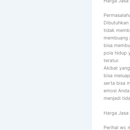
Harga Jasa
Permasalaha
Dibutuhkan 
tidak membu
membuang p
bisa membua
pola hidup 
teratur.
Akibat yang
bisa meluap
serta bisa 
emosi Anda 
menjadi tid
Harga Jasa
Perihal wc 