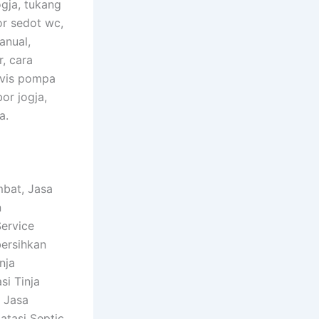
ogja, tukang
r sedot wc,
anual,
, cara
rvis pompa
or jogja,
a.
mbat, Jasa
n
ervice
ersihkan
nja
i Tinja
 Jasa
atasi Septic