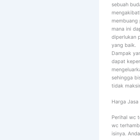
sebuah buda
mengakibatk
membuang p
mana ini da
diperlukan 
yang baik.
Dampak yang
dapat kepen
mengeluarka
sehingga bi
tidak maksi
Harga Jasa
Perihal wc 
wc terhamba
isinya. And