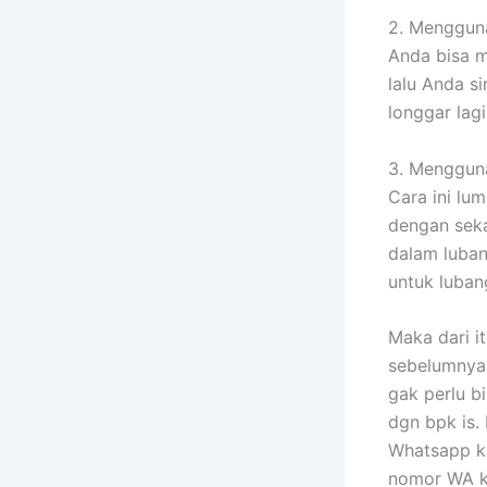
2. Mengguna
Anda bisa m
lalu Anda s
longgar lagi
3. Mengguna
Cara ini lu
dengan seka
dalam luban
untuk lubang
Maka dari i
sebelumnya 
gak perlu 
dgn bpk is.
Whatsapp ke
nomor WA k