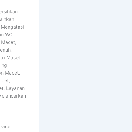
ersihkan
rsihkan
 Mengatasi
kan WC
 Macet,
enuh,
tri Macet,
ring
on Macet,
mpet,
et, Layanan
Melancarkan
rvice