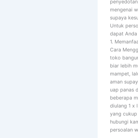
penyedotan 
mengenai w
supaya kesu
Untuk perso
dapat Anda 
1. Memanfaa
Cara Menggu
toko bangun
biar lebih 
mampet, lalu
aman supay
uap panas d
beberapa me
diulang 1 x
yang cukup 
hubungi kam
persoalan w