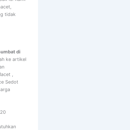
acet,
g tidak
sumbat di
h ke artikel
an
acet ,
ce Sedot
Harga
620
utuhkan