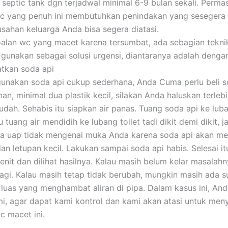
septic tank dgn terjadwal minimal 6-9 bulan sekali. Perma
c yang penuh ini membutuhkan penindakan yang sesegera
sahan keluarga Anda bisa segera diatasi.
alan wc yang macet karena tersumbat, ada sebagian tekni
gunakan sebagai solusi urgensi, diantaranya adalah dengan
tkan soda api
nakan soda api cukup sederhana, Anda Cuma perlu beli so
an, minimal dua plastik kecil, silakan Anda haluskan terleb
mudah. Sehabis itu siapkan air panas. Tuang soda api ke lu
 tuang air mendidih ke lubang toilet tadi dikit demi dikit, j
a uap tidak mengenai muka Anda karena soda api akan me
an letupan kecil. Lakukan sampai soda api habis. Selesai i
nit dan dilihat hasilnya. Kalau masih belum kelar masalah
 lagi. Kalau masih tetap tidak berubah, mungkin masih ada 
luas yang menghambat aliran di pipa. Dalam kasus ini, And
i, agar dapat kami kontrol dan kami akan atasi untuk men
c macet ini.