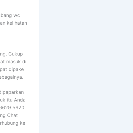
lubang wc
an kelihatan
ang. Cukup
pat masuk di
apat dipake
sebagainya.
 dipaparkan
uk itu Anda
 6629 5620
ung Chat
erhubung ke