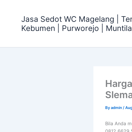
Skip
to
Jasa Sedot WC Magelang | T
content
Kebumen | Purworejo | Muntil
Harga
Slema
By
admin
/
Aug
Bila Anda 
0812 6629 