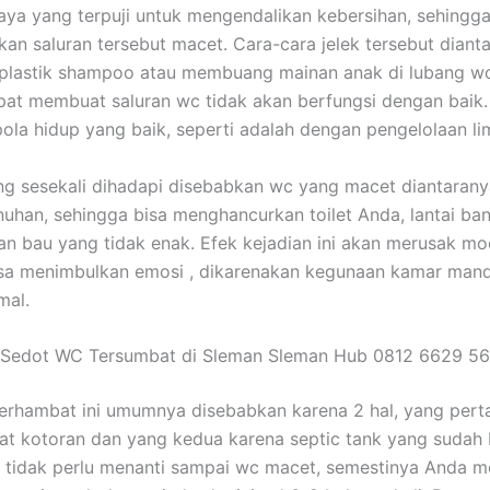
ya yang terpuji untuk mengendalikan kebersihan, sehingga
an saluran tersebut macet. Cara-cara jelek tersebut diant
lastik shampoo atau membuang mainan anak di lubang wc
pat membuat saluran wc tidak akan berfungsi dengan baik
pola hidup yang baik, seperti adalah dengan pengelolaan l
 sesekali dihadapi disebabkan wc yang macet diantaranya
uhan, sehingga bisa menghancurkan toilet Anda, lantai banj
n bau yang tidak enak. Efek kejadian ini akan merusak m
sa menimbulkan emosi , dikarenakan kegunaan kamar mand
mal.
 Sedot WC Tersumbat di Sleman Sleman Hub 0812 6629 5
terhambat ini umumnya disebabkan karena 2 hal, yang per
t kotoran dan yang kedua karena septic tank yang sudah
a tidak perlu menanti sampai wc macet, semestinya Anda 