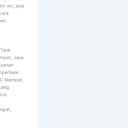
dot wc, jasa
cara
 wc.
 Tank
ampet, Jasa
ayanan
mperbaiki
WC Mampet,
kang
ice
mpet,