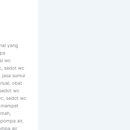
nal yang
ipa
si wc
c, sedot wc
, jasa sumur
nual, obat
 sedot wc
wc, sedot wc
c mampet
umah,
 pompa air,
ompa air