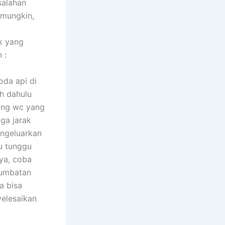
salahan
 mungkin,
k yang
 :
da api di
ih dahulu
bang wc yang
aga jarak
ngeluarkan
tu tunggu
nya, coba
sumbatan
a bisa
yelesaikan