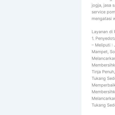
jogja, jasa
service pom
mengatasi w
Layanan di
1. Penyedot
– Meliputi 
Mampet, Sol
Melancarkan
Membersihka
Tinja Penu
Tukang Sed
Memperbaiki
Membersihka
Melancarkan
Tukang Sed