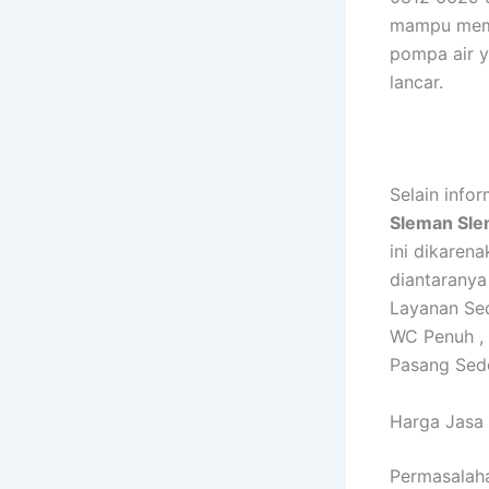
mampu memb
pompa air y
lancar.
Selain inf
Sleman Sl
ini dikaren
diantaranya
Layanan Se
WC Penuh ,
Pasang Sed
Harga Jasa
Permasalaha