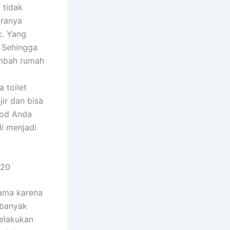
 tidak
aranya
. Yang
. Sehingga
imbah rumah
 toilet
ir dan bisa
ood Anda
i menjadi
620
tama karena
 banyak
melakukan