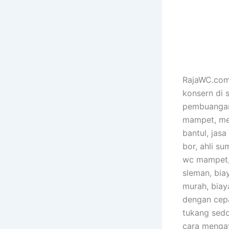
RajaWC.com 
konsern di 
pembuangan 
mampet, men
bantul, jasa
bor, ahli s
wc mampet, 
sleman, bia
murah, biay
dengan cepa
tukang sedo
cara mengat