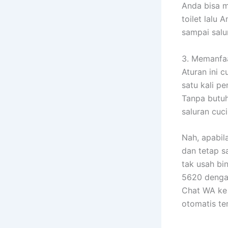
Anda bisa m
toilet lalu
sampai salur
3. Memanfaa
Aturan ini 
satu kali p
Tanpa butuh 
saluran cuci
Nah, apabil
dan tetap s
tak usah bi
5620 dengan
Chat WA ke 
otomatis te