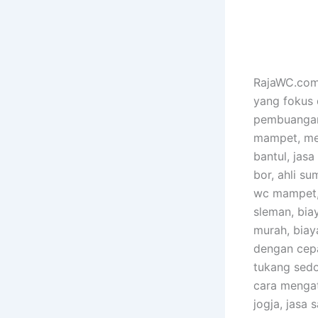
RajaWC.com 
yang fokus 
pembuangan 
mampet, men
bantul, jasa
bor, ahli s
wc mampet, 
sleman, bia
murah, biay
dengan cepa
tukang sedo
cara mengat
jogja, jasa