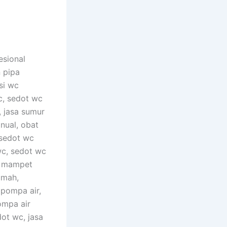
esional
 pipa
si wc
c, sedot wc
, jasa sumur
nual, obat
 sedot wc
wc, sedot wc
c mampet
umah,
 pompa air,
ompa air
dot wc, jasa