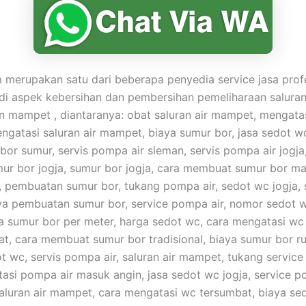
merupakan satu dari beberapa penyedia service jasa prof
di aspek kebersihan dan pembersihan pemeliharaan saluran
mampet , diantaranya: obat saluran air mampet, mengata
gatasi saluran air mampet, biaya sumur bor, jasa sedot w
 bor sumur, servis pompa air sleman, servis pompa air jogja
umur bor jogja, sumur bor jogja, cara membuat sumur bor ma
pembuatan sumur bor, tukang pompa air, sedot wc jogja,
ya pembuatan sumur bor, service pompa air, nomor sedot 
a sumur bor per meter, harga sedot wc, cara mengatasi w
t, cara membuat sumur bor tradisional, biaya sumur bor r
t wc, servis pompa air, saluran air mampet, tukang service
asi pompa air masuk angin, jasa sedot wc jogja, service p
 saluran air mampet, cara mengatasi wc tersumbat, biaya se