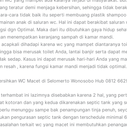
ang teratur demi menjaga kebersihan, sehingga tidak berak
Cara-cara tidak baik itu seperti membuang plastik shampoo
inan anak di saluran wc. Hal ini dapat berakibat saluran 
gsi dgn Optimal. Maka dari itu dibutuhkan gaya hidup sehat
gan menempatkan keranjang sampah di kamar mandi.
 acapkali dihadapi karena wc yang mampet diantaranya toi
ingga bisa merusak toilet Anda, lantai banjir serta dapat 
dak sedap. Kasus ini dapat merusak hari-hari Anda yang ma
 resah , karena fungsi kamar mandi menjadi tidak optimal.
rsihkan WC Macet di Selomerto Wonosobo Hub 0812 662
terhambat ini lazimnya disebabkan karena 2 hal, yang per
t kotoran dan yang kedua dikarenakan septic tank yang s
 perlu menunggu sampe bak penampungan tinja penuh, sey
kan pengurasan septic tank dengan terschedule minimal 6
masalahan terkait wc yang macet ini membutuhkan penang