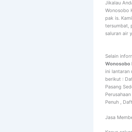
Jikalau An
Wonosobo H
pak is. Ka
tersumbat, 
saluran air 
Selain info
Wonosobo 
ini lantaran
berikut : D
Pasang Sed
Perusahaan
Penuh , Da
Jasa Membe
Kasus salur