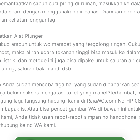
emanfaatkan sabun cuci piring di rumah, masukkan ke dal
 Anda siram dengan menggunakan air panas. Diamkan bebera
an keliatan longgar lagi
tkan Alat Plunger
cukup ampuh untuk wc mampet yang tergolong ringan. Cuk
encet, maka aliran udara tekanan tinggi bisa masuk ke dala
listrik, dan metode ini juga bisa dipake untuk saluran air c
 piring, saluran bak mandi dsb.
a Anda sudah mencoba tiga hal yang sudah dipaparkan se
aja belum sukses mengatasi toilet yang macet?terhambat,
ngung lagi, langsung hubungi kami di RajaWC.com No HP 0
 bapak is. Atau bisa pencet gambar WA di bawah ini untu
kami, Anda tidak usah repot-repot simpan no handphone, s
rhubung ke no WA kami.