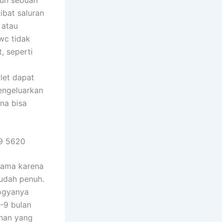
ibat saluran
 atau
wc tidak
, seperti
let dapat
mengeluarkan
na bisa
9 5620
tama karena
udah penuh.
ogyanya
-9 bulan
anan yang