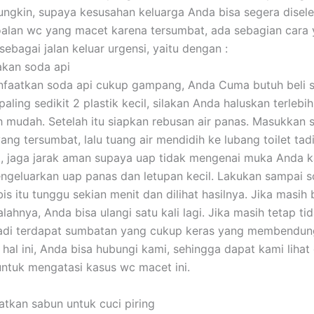
ngkin, supaya kesusahan keluarga Anda bisa segera disele
alan wc yang macet karena tersumbat, ada sebagian cara 
ebagai jalan keluar urgensi, yaitu dengan :
akan soda api
faatkan soda api cukup gampang, Anda Cuma butuh beli s
paling sedikit 2 plastik kecil, silakan Anda haluskan terlebi
h mudah. Setelah itu siapkan rebusan air panas. Masukkan 
ng tersumbat, lalu tuang air mendidih ke lubang toilet tadi
t, jaga jarak aman supaya uap tidak mengenai muka Anda 
ngeluarkan uap panas dan letupan kecil. Lakukan sampai s
is itu tunggu sekian menit dan dilihat hasilnya. Jika masih
lahnya, Anda bisa ulangi satu kali lagi. Jika masih tetap ti
adi terdapat sumbatan yang cukup keras yang membendung 
 hal ini, Anda bisa hubungi kami, sehingga dapat kami lihat
untuk mengatasi kasus wc macet ini.
tkan sabun untuk cuci piring