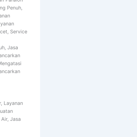
ing Penuh,
yanan
ayanan
cet, Service
uh, Jasa
ancarkan
Mengatasi
lancarkan
r, Layanan
buatan
Air, Jasa