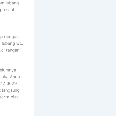
am lubang
pa saat
up dengan
m lubang wc.
uci tangan,
belumnya
 maka Anda
812 6629
k langsung
erta bisa