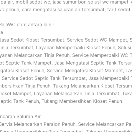
pa air, mobil sedot wc, jasa sumur bor, solusi wc mampet, 
c penuh, cara mengatasi saluran air tersumbat, tarif sedot
RajaWC.com antara lain :
ja
: Jasa Sedot Kloset Tersumbat, Service Sedot WC Mampet, S
inja Tersumbat, Layanan Memperbaiki Kloset Penuh, Solusi
yanan Melancarkan Tinja Penuh, Service Memperbaiki WC 
t Septic Tank Mampet, Jasa Mengatasi Septic Tank Tersu
atasi Kloset Penuh, Service Mengatasi Kloset Mampet, L
, Service Sedot Septic Tank Tersumbat, Jasa Memperbaiki T
ersihkan Tinja Penuh, Tukang Melancarkan Kloset Tersumb
loset Mampet, Layanan Melancarkan Tinja Tersumbat, Tuk
Septic Tank Penuh, Tukang Membersihkan Kloset Penuh
ancaran Saluran Air
: Servis Melancarkan Paralon Penuh, Service Melancarkan Pa
 Servis Membersihkan Pipa Tersumbat, Tukang Membersihk