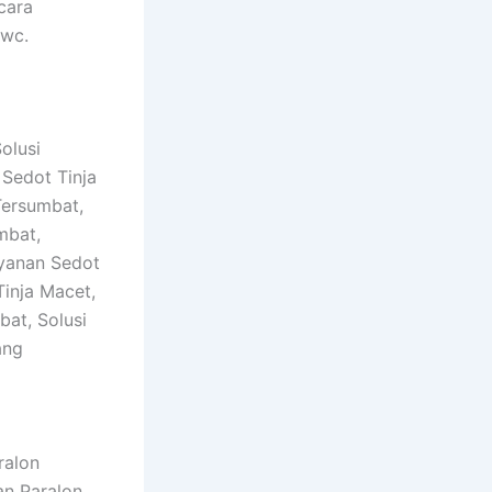
cara
 wc.
olusi
 Sedot Tinja
Tersumbat,
mbat,
ayanan Sedot
inja Macet,
at, Solusi
ang
ralon
an Paralon