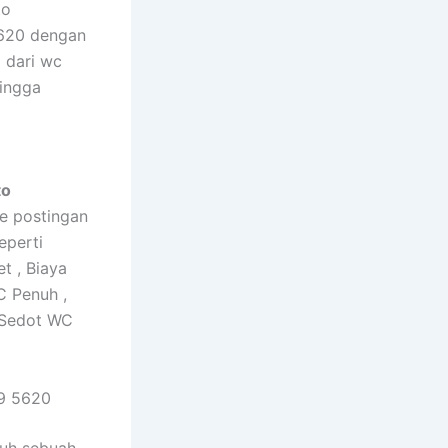
to
5620 dengan
 dari wc
hingga
to
e postingan
eperti
t , Biaya
 Penuh ,
 Sedot WC
9 5620
tuh sebuah