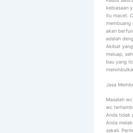
kebiasaan y
itu macet. 
membuang ma
akan berfun
adalah den
Akibat yang
meluap, seh
bau yang ti
menimbulkan
Jasa Membe
Masalah wc 
wc terhamba
Anda tidak
Anda melaku
sekali. Per