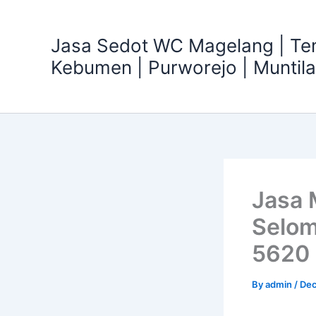
Skip
to
Jasa Sedot WC Magelang | T
content
Kebumen | Purworejo | Muntil
Jasa 
Selom
5620
By
admin
/
Dec