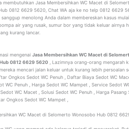
da membutuhkan Jasa Membersihkan WC Macet di Selomer
ub 0812 6629 5620, Chat WA aja ke no telp 0812 6629 
mi sanggup menolong Anda dalam membereskan kasus mulai
pompa air yang rusak, sumur bor yang tidak keluar airnya 
yang kurang lancar.
rmasi mengenai
Jasa Membersihkan WC Macet di Selomer
Hub 0812 6629 5620
, Lazimnya orang-orang mengarah k
 mereka mencari jalan keluar untuk kurang lebih persoalan s
aftar Ongkos Sedot WC Penuh , Daftar Biaya Sedot WC Mace
ot WC Penuh , Harga Sedot WC Mampet , Service Sedot WC
 Sedot WC Macet , Solusi Sedot WC Penuh , Harga Pasang
ftar Ongkos Sedot WC Mampet ,
rsihkan WC Macet di Selomerto Wonosobo Hub 0812 662
an WC yang mampet ada kalanya terjadi di masyarakat. Bu