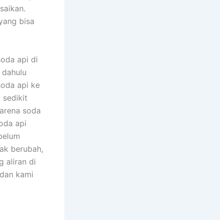
saikan.
yang bisa
oda api di
h dahulu
soda api ke
 sedikit
karena soda
oda api
 belum
dak berubah,
aliran di
 dan kami