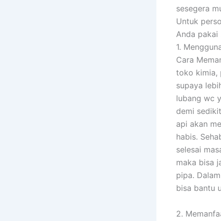
sesegera mu
Untuk perso
Anda pakai s
1. Menggun
Cara Meman
toko kimia, 
supaya lebi
lubang wc ya
demi sediki
api akan me
habis. Sehab
selesai masa
maka bisa j
pipa. Dalam
bisa bantu 
2. Memanfaa