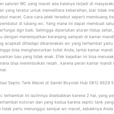
n saluran WC yang macet ada kalanya terjadi di masyaraka
an yang teratur untuk memelihara kebersihan, biar tidak 
sebut macet. Cara-cara jelek tersebut seperti membuang tis
embalut di lubang wc. Yang mana ini dapat membuat salu
berfungsi dgn baik. Sehingga diperlukan aturan hidup sehat,
itu dengan menempatkan keranjang sampah di kamar mandi
 acapkali dihadapi dikarenakan wc yang terhambat yaitu t
ingga bisa menghancurkan toilet Anda, lantai kamar mandi 
uarkan bau yang tidak enak. Efek kejadian ini bisa merusak 
ana bisa menimbulkan resah , karena peran kamar mandi 
mal.
asi Septic Tank Macet di Sambi Boyolali Hub 0812 6629 
c terhambat ini lazimnya disebabkan karena 2 hal, yang p
erhambat kotoran dan yang kedua karena septic tank yang
a tidak perlu menunggui sampai wc macet, sebaiknya Anda