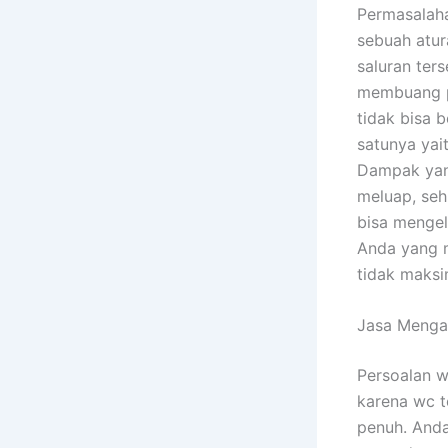
Permasalaha
sebuah atur
saluran ter
membuang p
tidak bisa 
satunya ya
Dampak yang
meluap, seh
bisa mengel
Anda yang m
tidak maksi
Jasa Mengat
Persoalan w
karena wc t
penuh. And