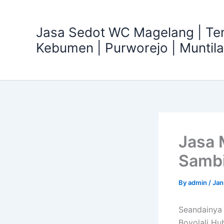
Skip
to
Jasa Sedot WC Magelang | T
content
Kebumen | Purworejo | Muntil
Jasa 
Sambi
By
admin
/
Jan
Seandainya
Boyolali H