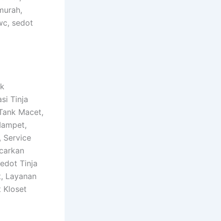
murah,
wc, sedot
nk
si Tinja
 Tank Macet,
Mampet,
 Service
carkan
edot Tinja
t, Layanan
 Kloset