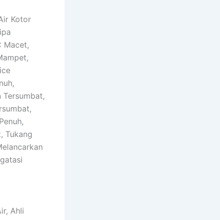
ir Kotor
ipa
C Macet,
Mampet,
ice
nuh,
 Tersumbat,
rsumbat,
Penuh,
, Tukang
Melancarkan
gatasi
r, Ahli