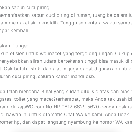
kan sabun cuci piring
emanfaatkan sabun cuci piring di rumah, tuang ke dalam lu
iram memakai air mendidih. Tunggu sementara waktu sampa
nggar kembali
akan Plunger
ukup efisien untuk wc macet yang tergolong ringan. Cukup
 menyebabkan aliran udara bertekanan tinggi bisa masuk di
t. Gak butuh listrik, dan alat ini juga dapat digunakan untuk
luran cuci piring, saluran kamar mandi dsb.
nda telah mencoba 3 hal yang sudah ditulis diatas dan mas
atasi toilet yang macet?terhambat, maka Anda tak usah bi
kami di RajaWC.com No HP 0812 6629 5620 dengan pak is.
i bawah ini untuk otomatis Chat WA ke kami, Anda tidak 
 nomer hp, dan dapat langsung nyambung ke nomor WA kam