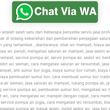
adalah salah satu dari beberapa penyedia servis jasa prof
ak di bidang kebersihan dan pembersihan penjagaan salur
yang terhambat , diantaranya: obat wc mampet, biaya se
asi wc penuh, mengatasi saluran air mampet, jasa sedot w
mampet, service pompa air, servis pompa air, sedot wc bantu
edot wc sleman, cara mengatasi saluran air tersumbat, jasa
ampet, ahli sumur bor jogja, biaya sumur bor rumah, biaya
biaya pembuatan sumur bor, cara membuat sumur bor tradis
a air sleman, jasa saluran air mampet, tukang pompa air, j
ng service pompa air, pembuatan sumur bor, mengatasi wc
t wc, cara mengatasi wc mampet dengan cepat, cara mem
 service pompa air jogja, cara mengatasi wc tersumbat, bi
engatasi pompa air masuk angin, mobil sedot wc, jasa bor 