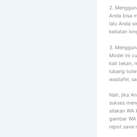
2. Mengguna
Anda bisa m
lalu Anda s
keliatan lo
3. Menggun
Model ini c
kali tekan,
lubang toile
wastafel, sa
Nah, jika A
sukses meng
silakan WA 
gambar WA d
repot save