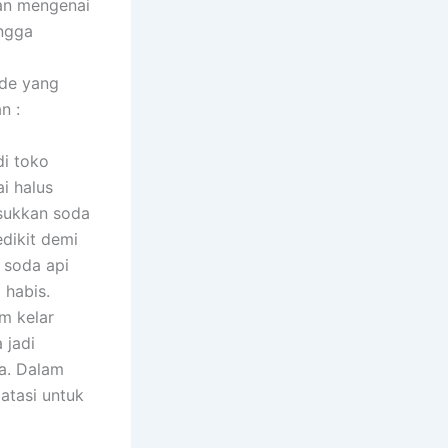
lan mengenai
ingga
ode yang
n :
di toko
i halus
asukkan soda
edikit demi
 soda api
 habis.
um kelar
 jadi
a. Dalam
atasi untuk