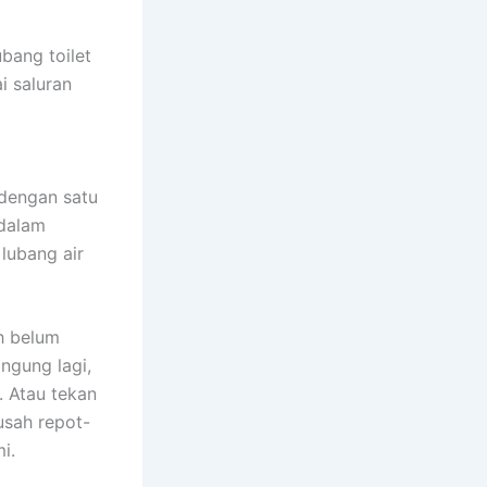
bang toilet
i saluran
 dengan satu
 dalam
 lubang air
ih belum
ngung lagi,
 Atau tekan
usah repot-
i.