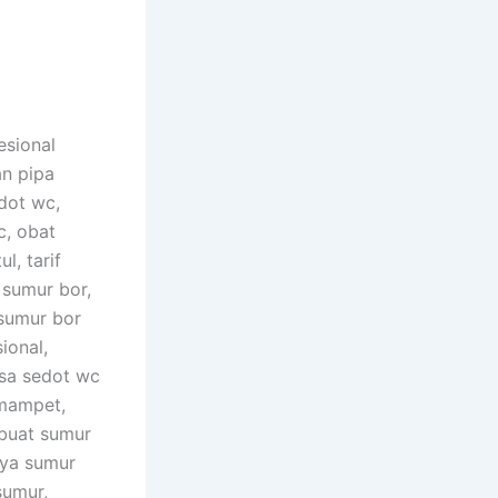
esional
an pipa
dot wc,
c, obat
l, tarif
 sumur bor,
 sumur bor
ional,
asa sedot wc
 mampet,
buat sumur
aya sumur
sumur,