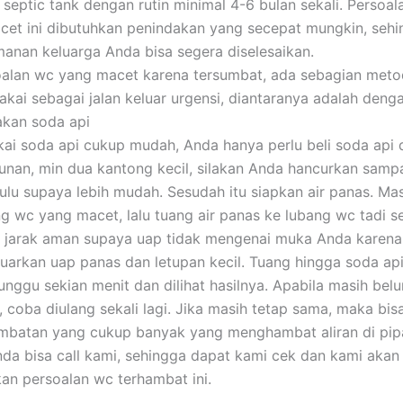
septic tank dengan rutin minimal 4-6 bulan sekali. Persoa
et ini dibutuhkan penindakan yang secepat mungkin, seh
anan keluarga Anda bisa segera diselesaikan.
oalan wc yang macet karena tersumbat, ada sebagian met
akai sebagai jalan keluar urgensi, diantaranya adalah denga
akan soda api
i soda api cukup mudah, Anda hanya perlu beli soda api 
nan, min dua kantong kecil, silakan Anda hancurkan sampa
hulu supaya lebih mudah. Sesudah itu siapkan air panas. M
ng wc yang macet, lalu tuang air panas ke lubang wc tadi s
ga jarak aman supaya uap tidak mengenai muka Anda karena
uarkan uap panas dan letupan kecil. Tuang hingga soda api
tunggu sekian menit dan dilihat hasilnya. Apabila masih bel
 coba diulang sekali lagi. Jika masih tetap sama, maka bisa
mbatan yang cukup banyak yang menghambat aliran di pip
Anda bisa call kami, sehingga dapat kami cek dan kami akan 
an persoalan wc terhambat ini.