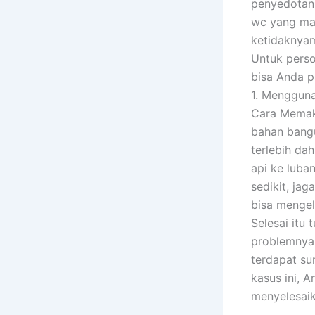
penyedotan 
wc yang mac
ketidaknyam
Untuk pers
bisa Anda p
1. Menggun
Cara Memaka
bahan bangu
terlebih da
api ke luba
sedikit, ja
bisa mengel
Selesai itu 
problemnya,
terdapat su
kasus ini, 
menyelesaik