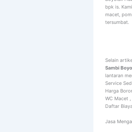
bpk is. Ka
macet, pomp
tersumbat.
Selain arti
Sambi Boyo
lantaran me
Service Sed
Harga Boro
WC Macet ,
Daftar Biay
Jasa Mengat