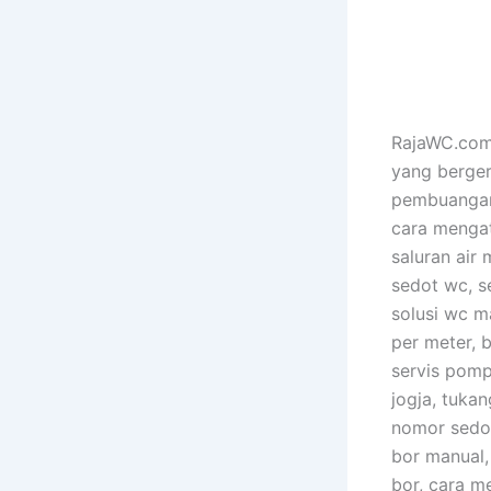
RajaWC.com 
yang berger
pembuangan 
cara mengat
saluran air 
sedot wc, s
solusi wc m
per meter, 
servis pomp
jogja, tuka
nomor sedo
bor manual,
bor, cara m