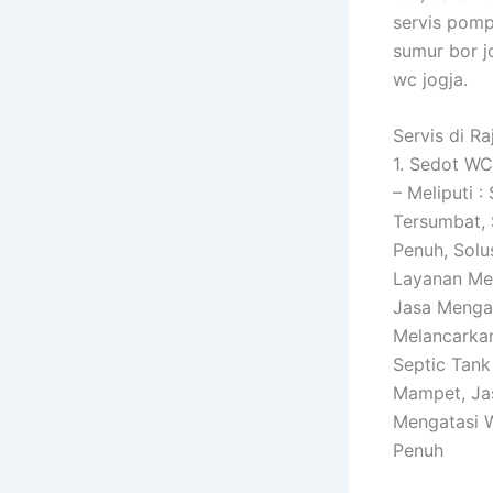
servis pomp
sumur bor j
wc jogja.
Servis di R
1. Sedot WC
– Meliputi 
Tersumbat, 
Penuh, Solu
Layanan Me
Jasa Mengat
Melancarka
Septic Tank
Mampet, Jas
Mengatasi 
Penuh