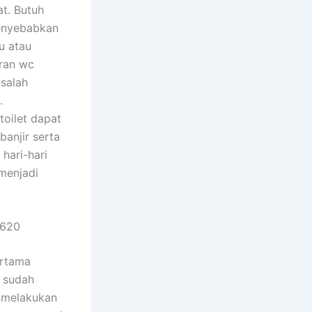
t. Butuh
menyebabkan
u atau
ran wc
 salah
.
oilet dapat
banjir serta
hari-hari
menjadi
5620
ertama
 sudah
 melakukan