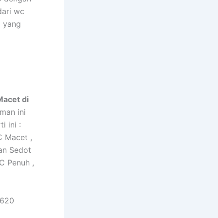
dari wc
i yang
Macet di
man ini
 ini :
C Macet ,
an Sedot
C Penuh ,
5620