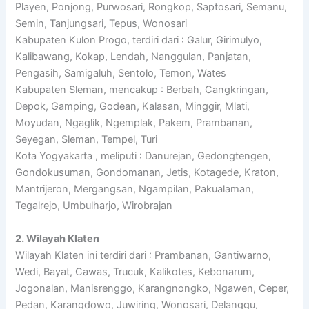
Playen, Ponjong, Purwosari, Rongkop, Saptosari, Semanu,
Semin, Tanjungsari, Tepus, Wonosari
Kabupaten Kulon Progo, terdiri dari : Galur, Girimulyo,
Kalibawang, Kokap, Lendah, Nanggulan, Panjatan,
Pengasih, Samigaluh, Sentolo, Temon, Wates
Kabupaten Sleman, mencakup : Berbah, Cangkringan,
Depok, Gamping, Godean, Kalasan, Minggir, Mlati,
Moyudan, Ngaglik, Ngemplak, Pakem, Prambanan,
Seyegan, Sleman, Tempel, Turi
Kota Yogyakarta , meliputi : Danurejan, Gedongtengen,
Gondokusuman, Gondomanan, Jetis, Kotagede, Kraton,
Mantrijeron, Mergangsan, Ngampilan, Pakualaman,
Tegalrejo, Umbulharjo, Wirobrajan
2. Wilayah Klaten
Wilayah Klaten ini terdiri dari : Prambanan, Gantiwarno,
Wedi, Bayat, Cawas, Trucuk, Kalikotes, Kebonarum,
Jogonalan, Manisrenggo, Karangnongko, Ngawen, Ceper,
Pedan, Karangdowo, Juwiring, Wonosari, Delanggu,