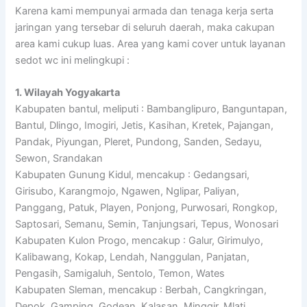
Karena kami mempunyai armada dan tenaga kerja serta
jaringan yang tersebar di seluruh daerah, maka cakupan
area kami cukup luas. Area yang kami cover untuk layanan
sedot wc ini melingkupi :
1. Wilayah Yogyakarta
Kabupaten bantul, meliputi : Bambanglipuro, Banguntapan,
Bantul, Dlingo, Imogiri, Jetis, Kasihan, Kretek, Pajangan,
Pandak, Piyungan, Pleret, Pundong, Sanden, Sedayu,
Sewon, Srandakan
Kabupaten Gunung Kidul, mencakup : Gedangsari,
Girisubo, Karangmojo, Ngawen, Nglipar, Paliyan,
Panggang, Patuk, Playen, Ponjong, Purwosari, Rongkop,
Saptosari, Semanu, Semin, Tanjungsari, Tepus, Wonosari
Kabupaten Kulon Progo, mencakup : Galur, Girimulyo,
Kalibawang, Kokap, Lendah, Nanggulan, Panjatan,
Pengasih, Samigaluh, Sentolo, Temon, Wates
Kabupaten Sleman, mencakup : Berbah, Cangkringan,
Depok, Gamping, Godean, Kalasan, Minggir, Mlati,