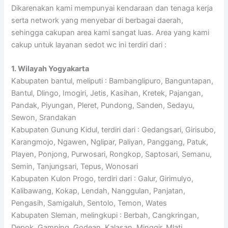
Dikarenakan kami mempunyai kendaraan dan tenaga kerja
serta network yang menyebar di berbagai daerah,
sehingga cakupan area kami sangat luas. Area yang kami
cakup untuk layanan sedot wc ini terdiri dari :
1. Wilayah Yogyakarta
Kabupaten bantul, meliputi : Bambanglipuro, Banguntapan,
Bantul, Dlingo, Imogiri, Jetis, Kasihan, Kretek, Pajangan,
Pandak, Piyungan, Pleret, Pundong, Sanden, Sedayu,
Sewon, Srandakan
Kabupaten Gunung Kidul, terdiri dari : Gedangsari, Girisubo,
Karangmojo, Ngawen, Nglipar, Paliyan, Panggang, Patuk,
Playen, Ponjong, Purwosari, Rongkop, Saptosari, Semanu,
Semin, Tanjungsari, Tepus, Wonosari
Kabupaten Kulon Progo, terdiri dari : Galur, Girimulyo,
Kalibawang, Kokap, Lendah, Nanggulan, Panjatan,
Pengasih, Samigaluh, Sentolo, Temon, Wates
Kabupaten Sleman, melingkupi : Berbah, Cangkringan,
Depok, Gamping, Godean, Kalasan, Minggir, Mlati,