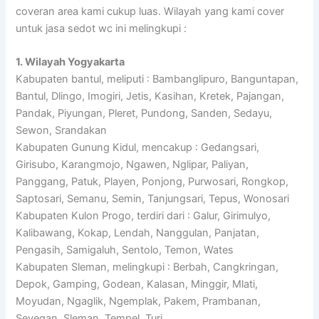
coveran area kami cukup luas. Wilayah yang kami cover
untuk jasa sedot wc ini melingkupi :
1. Wilayah Yogyakarta
Kabupaten bantul, meliputi : Bambanglipuro, Banguntapan,
Bantul, Dlingo, Imogiri, Jetis, Kasihan, Kretek, Pajangan,
Pandak, Piyungan, Pleret, Pundong, Sanden, Sedayu,
Sewon, Srandakan
Kabupaten Gunung Kidul, mencakup : Gedangsari,
Girisubo, Karangmojo, Ngawen, Nglipar, Paliyan,
Panggang, Patuk, Playen, Ponjong, Purwosari, Rongkop,
Saptosari, Semanu, Semin, Tanjungsari, Tepus, Wonosari
Kabupaten Kulon Progo, terdiri dari : Galur, Girimulyo,
Kalibawang, Kokap, Lendah, Nanggulan, Panjatan,
Pengasih, Samigaluh, Sentolo, Temon, Wates
Kabupaten Sleman, melingkupi : Berbah, Cangkringan,
Depok, Gamping, Godean, Kalasan, Minggir, Mlati,
Moyudan, Ngaglik, Ngemplak, Pakem, Prambanan,
Seyegan, Sleman, Tempel, Turi