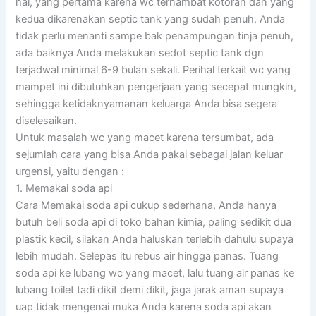
hal, yang pertama karena wc terhambat kotoran dan yang
kedua dikarenakan septic tank yang sudah penuh. Anda
tidak perlu menanti sampe bak penampungan tinja penuh,
ada baiknya Anda melakukan sedot septic tank dgn
terjadwal minimal 6-9 bulan sekali. Perihal terkait wc yang
mampet ini dibutuhkan pengerjaan yang secepat mungkin,
sehingga ketidaknyamanan keluarga Anda bisa segera
diselesaikan.
Untuk masalah wc yang macet karena tersumbat, ada
sejumlah cara yang bisa Anda pakai sebagai jalan keluar
urgensi, yaitu dengan :
1. Memakai soda api
Cara Memakai soda api cukup sederhana, Anda hanya
butuh beli soda api di toko bahan kimia, paling sedikit dua
plastik kecil, silakan Anda haluskan terlebih dahulu supaya
lebih mudah. Selepas itu rebus air hingga panas. Tuang
soda api ke lubang wc yang macet, lalu tuang air panas ke
lubang toilet tadi dikit demi dikit, jaga jarak aman supaya
uap tidak mengenai muka Anda karena soda api akan