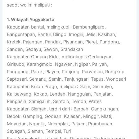
sedot wc ini meliputi :
1. Wilayah Yogyakarta
Kabupaten bantul, melingkupi : Bambanglipuro,
Banguntapan, Bantul, Dlingo, Imogiri, Jetis, Kasihan,
Kretek, Pajangan, Pandak, Piyungan, Pleret, Pundong,
Sanden, Sedayu, Sewon, Srandakan
Kabupaten Gunung Kidul, melingkupi : Gedangsari,
Girisubo, Karangmojo, Ngawen, Nglipar, Paliyan,
Panggang, Patuk, Playen, Ponjong, Purwosari, Rongkop,
Saptosari, Semanu, Semin, Tanjungsari, Tepus, Wonosari
Kabupaten Kulon Progo, meliputi : Galur, Girimulyo,
Kalibawang, Kokap, Lendah, Nanggulan, Panjatan,
Pengasih, Samigaluh, Sentolo, Temon, Wates
Kabupaten Sleman, terdiri dari : Berbah, Cangkringan,
Depok, Gamping, Godean, Kalasan, Minggir, Mlati,
Moyudan, Ngaglik, Ngemplak, Pakem, Prambanan,
Seyegan, Sleman, Tempel, Turi
Kota Yogyakarta , terdiri dari : Danurejan, Gedongtengen,