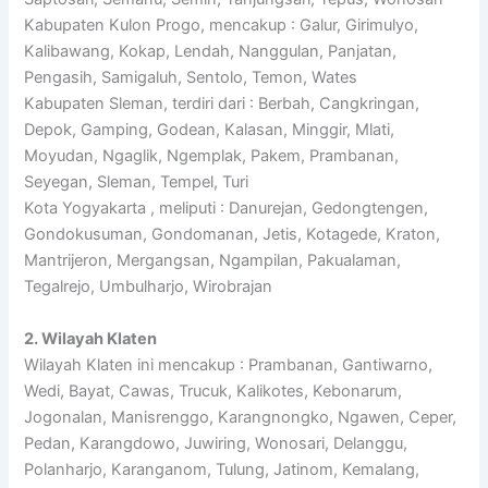
Kabupaten Kulon Progo, mencakup : Galur, Girimulyo,
Kalibawang, Kokap, Lendah, Nanggulan, Panjatan,
Pengasih, Samigaluh, Sentolo, Temon, Wates
Kabupaten Sleman, terdiri dari : Berbah, Cangkringan,
Depok, Gamping, Godean, Kalasan, Minggir, Mlati,
Moyudan, Ngaglik, Ngemplak, Pakem, Prambanan,
Seyegan, Sleman, Tempel, Turi
Kota Yogyakarta , meliputi : Danurejan, Gedongtengen,
Gondokusuman, Gondomanan, Jetis, Kotagede, Kraton,
Mantrijeron, Mergangsan, Ngampilan, Pakualaman,
Tegalrejo, Umbulharjo, Wirobrajan
2. Wilayah Klaten
Wilayah Klaten ini mencakup : Prambanan, Gantiwarno,
Wedi, Bayat, Cawas, Trucuk, Kalikotes, Kebonarum,
Jogonalan, Manisrenggo, Karangnongko, Ngawen, Ceper,
Pedan, Karangdowo, Juwiring, Wonosari, Delanggu,
Polanharjo, Karanganom, Tulung, Jatinom, Kemalang,