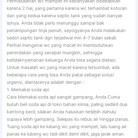
Permasalahan wc mampet ini kebanyakan disebabkan
karena 2 hal, yang pertama karena wc terhambat kotoran
dan yang kedua karena septic tank yang sudah banyak
isinya. Anda tidak perlu menunggu sampai bak
penampungan tinja penuh, seyogyanya Anda melakukan
sedot septic tank dgn terjadwal min 4-7 bulan sekali.
Perihal mengenai wc yang macet ini membutuhkan
penindakan yang secepat mungkin, sehingga
ketidaknyamanan keluarga Anda bisa segera diatasi.
Untuk masalah wc yang macet karena tersumbat, ada
beberapa cara yang bisa Anda pakai sebagai solusi
urgensi, diantaranya adalah dengan :
1. Memakai soda api
Cara Memakai soda api sangat gampang, Anda Cuma
butuh beli soda api di toko bahan kimia, paling sedikit dua
kantong kecil, silakan Anda haluskan terlebih dahulu
supaya lebih gampang. Selepas itu rebus air hingga panas.
Tuang soda api ke lubang wc yang mampet, lalu tuang air
panas ke lubang wc tadi dikit demi dikit, jaga jarak aman