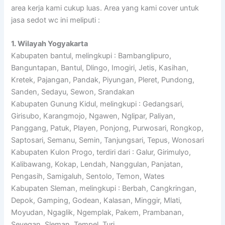
area kerja kami cukup luas. Area yang kami cover untuk
jasa sedot wc ini meliputi :
1. Wilayah Yogyakarta
Kabupaten bantul, melingkupi : Bambanglipuro,
Banguntapan, Bantul, Dlingo, Imogiri, Jetis, Kasihan,
Kretek, Pajangan, Pandak, Piyungan, Pleret, Pundong,
Sanden, Sedayu, Sewon, Srandakan
Kabupaten Gunung Kidul, melingkupi : Gedangsari,
Girisubo, Karangmojo, Ngawen, Nglipar, Paliyan,
Panggang, Patuk, Playen, Ponjong, Purwosari, Rongkop,
Saptosari, Semanu, Semin, Tanjungsari, Tepus, Wonosari
Kabupaten Kulon Progo, terdiri dari : Galur, Girimulyo,
Kalibawang, Kokap, Lendah, Nanggulan, Panjatan,
Pengasih, Samigaluh, Sentolo, Temon, Wates
Kabupaten Sleman, melingkupi : Berbah, Cangkringan,
Depok, Gamping, Godean, Kalasan, Minggir, Mlati,
Moyudan, Ngaglik, Ngemplak, Pakem, Prambanan,
Seyegan, Sleman, Tempel, Turi