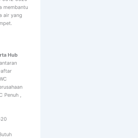
isa membantu
 air yang
mpet.
rta Hub
antaran
aftar
 WC
erusahaan
C Penuh ,
620
Butuh