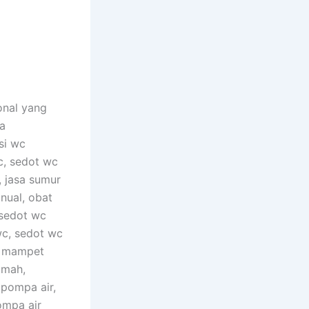
onal yang
a
si wc
c, sedot wc
, jasa sumur
nual, obat
 sedot wc
wc, sedot wc
c mampet
umah,
 pompa air,
ompa air