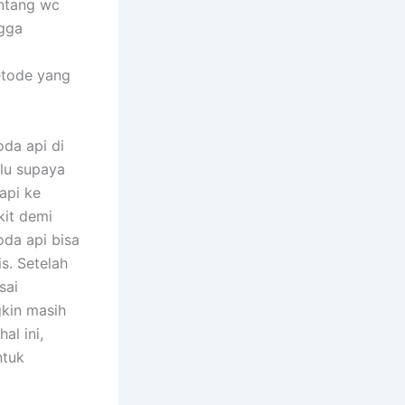
entang wc
ngga
etode yang
da api di
ulu supaya
api ke
kit demi
oda api bisa
s. Setelah
sai
gkin masih
al ini,
ntuk