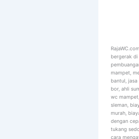
RajaWC.com 
bergerak di
pembuangan 
mampet, men
bantul, jasa
bor, ahli s
wc mampet, 
sleman, bia
murah, biay
dengan cepa
tukang sedo
cara mengat