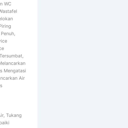
kan WC
Wastafel
elokan
iring
 Penuh,
vice
ce
 Tersumbat,
Melancarkan
is Mengatasi
ncarkan Air
is
ir, Tukang
baiki