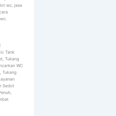
dot wc, jasa
cara
 wc.
C
ic Tank
t, Tukang
ancarkan WC
, Tukang
Layanan
n Sedot
Penuh,
mbat