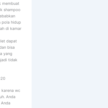
ak membuat
tik shampoo
yebabkan
n pola hidup
ah di kamar
let dapat
dan bisa
da yang
adi tidak
620
a karena wc
uh. Anda
a Anda