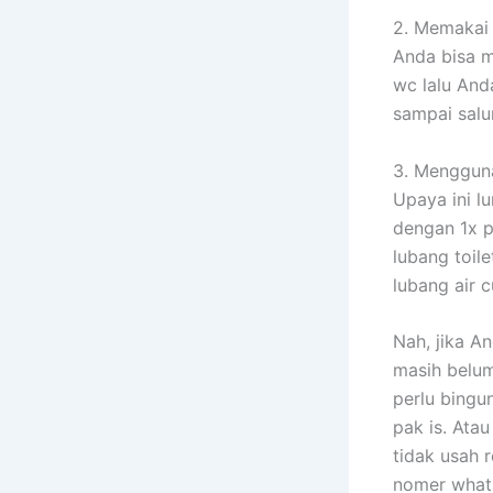
2. Memakai 
Anda bisa m
wc lalu And
sampai salu
3. Menggun
Upaya ini l
dengan 1x p
lubang toile
lubang air c
Nah, jika A
masih belum
perlu bingu
pak is. Ata
tidak usah 
nomer what