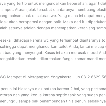
ya yang tertib untuk mengendalikan kebersihan, agar tid
 mampet. Aturan jelek tersebut diantaranya membuang plas
ang mainan anak di saluran wc. Yang mana ini dapat men
tidak akan beroperasi dengan baik. Maka dari itu diperluka
salah satunya adalah dengan menempatkan keranjang samp
sesekali dihadapi karena wc yang terhambat diantaranya toi
sehingga dapat menghancurkan toilet Anda, lantai meluap 
an bau yang menyengat. Kasus ini akan merusak mood An
engakibatkan resah , dikarenakan fungsi kamar mandi menj
 WC Mampet di Mergangsan Yogyakarta Hub 0812 6629 5
penuh ini biasanya diakibatkan karena 2 hal, yang pertam
otoran dan yang kedua karena septic tank yang sudah pen
u menunggu sampe bak penampungan tinja penuh, sebaikny