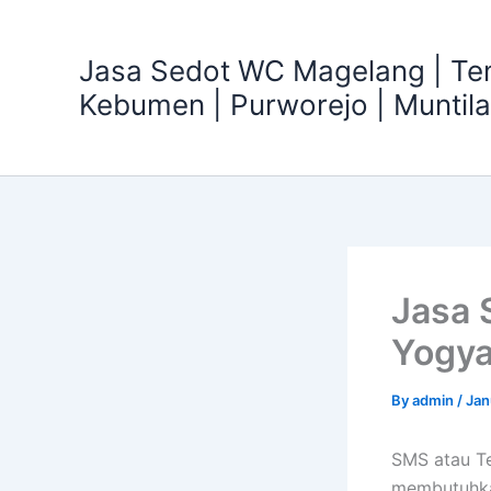
Skip
to
Jasa Sedot WC Magelang | T
content
Kebumen | Purworejo | Muntil
Jasa 
Yogya
By
admin
/
Jan
SMS atau Te
membutuhka