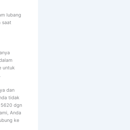
am lubang
 saat
Hanya
 dalam
e untuk
.
nya dan
nda tidak
9 5620 dgn
kami, Anda
hubung ke