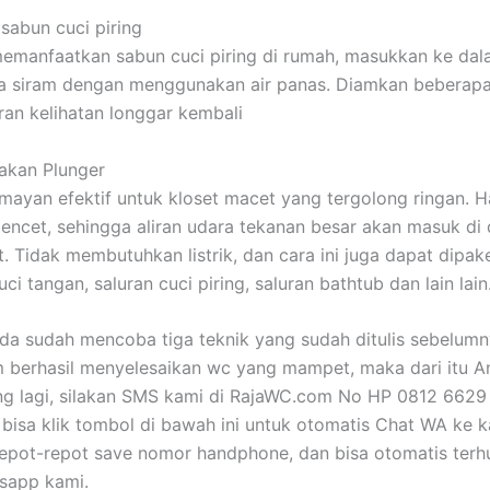
sabun cuci piring
emanfaatkan sabun cuci piring di rumah, masukkan ke dal
a siram dengan menggunakan air panas. Diamkan beberapa
ran kelihatan longgar kembali
akan Plunger
umayan efektif untuk kloset macet yang tergolong ringan. 
encet, sehingga aliran udara tekanan besar akan masuk di
t. Tidak membutuhkan listrik, dan cara ini juga dapat dipak
uci tangan, saluran cuci piring, saluran bathtub dan lain lain
nda sudah mencoba tiga teknik yang sudah ditulis sebelum
 berhasil menyelesaikan wc yang mampet, maka dari itu A
ng lagi, silakan SMS kami di RajaWC.com No HP 0812 662
u bisa klik tombol di bawah ini untuk otomatis Chat WA ke 
repot-repot save nomor handphone, dan bisa otomatis ter
sapp kami.