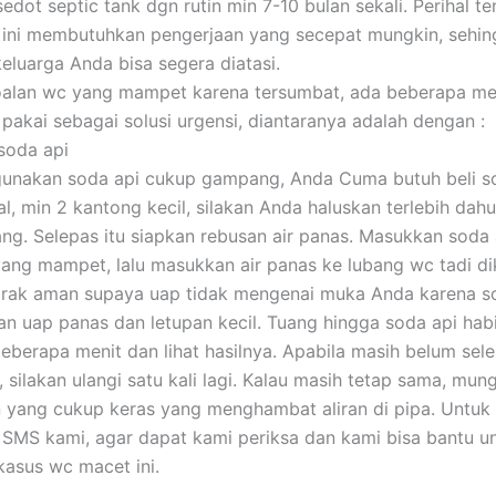
edot septic tank dgn rutin min 7-10 bulan sekali. Perihal t
 ini membutuhkan pengerjaan yang secepat mungkin, sehi
eluarga Anda bisa segera diatasi.
oalan wc yang mampet karena tersumbat, ada beberapa m
pakai sebagai solusi urgensi, diantaranya adalah dengan :
soda api
unakan soda api cukup gampang, Anda Cuma butuh beli so
al, min 2 kantong kecil, silakan Anda haluskan terlebih dah
ng. Selepas itu siapkan rebusan air panas. Masukkan soda 
ang mampet, lalu masukkan air panas ke lubang wc tadi di
 jarak aman supaya uap tidak mengenai muka Anda karena s
n uap panas dan letupan kecil. Tuang hingga soda api habi
beberapa menit dan lihat hasilnya. Apabila masih belum sele
 silakan ulangi satu kali lagi. Kalau masih tetap sama, mun
 yang cukup keras yang menghambat aliran di pipa. Untuk h
SMS kami, agar dapat kami periksa dan kami bisa bantu u
asus wc macet ini.