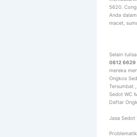
5620. Congr
Anda dalam
macet, sumu
Selain tulis
0812 6629
mereka menc
Ongkos Sed
Tersumbat ,
Sedot WC M
Daftar Ong
Jasa Sedot
Problematik