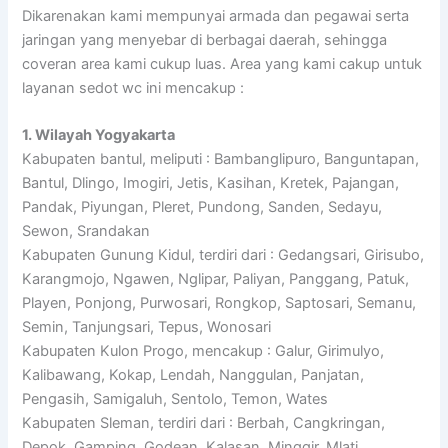
Dikarenakan kami mempunyai armada dan pegawai serta
jaringan yang menyebar di berbagai daerah, sehingga
coveran area kami cukup luas. Area yang kami cakup untuk
layanan sedot wc ini mencakup :
1. Wilayah Yogyakarta
Kabupaten bantul, meliputi : Bambanglipuro, Banguntapan,
Bantul, Dlingo, Imogiri, Jetis, Kasihan, Kretek, Pajangan,
Pandak, Piyungan, Pleret, Pundong, Sanden, Sedayu,
Sewon, Srandakan
Kabupaten Gunung Kidul, terdiri dari : Gedangsari, Girisubo,
Karangmojo, Ngawen, Nglipar, Paliyan, Panggang, Patuk,
Playen, Ponjong, Purwosari, Rongkop, Saptosari, Semanu,
Semin, Tanjungsari, Tepus, Wonosari
Kabupaten Kulon Progo, mencakup : Galur, Girimulyo,
Kalibawang, Kokap, Lendah, Nanggulan, Panjatan,
Pengasih, Samigaluh, Sentolo, Temon, Wates
Kabupaten Sleman, terdiri dari : Berbah, Cangkringan,
Depok, Gamping, Godean, Kalasan, Minggir, Mlati,