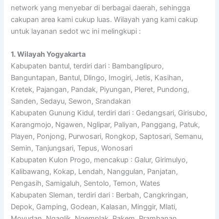
network yang menyebar di berbagai daerah, sehingga
cakupan area kami cukup luas. Wilayah yang kami cakup
untuk layanan sedot wc ini melingkupi :
1. Wilayah Yogyakarta
Kabupaten bantul, terdiri dari : Bambanglipuro,
Banguntapan, Bantul, Dlingo, Imogiri, Jetis, Kasihan,
Kretek, Pajangan, Pandak, Piyungan, Pleret, Pundong,
Sanden, Sedayu, Sewon, Srandakan
Kabupaten Gunung Kidul, terdiri dari : Gedangsari, Girisubo,
Karangmojo, Ngawen, Nglipar, Paliyan, Panggang, Patuk,
Playen, Ponjong, Purwosari, Rongkop, Saptosari, Semanu,
Semin, Tanjungsari, Tepus, Wonosari
Kabupaten Kulon Progo, mencakup : Galur, Girimulyo,
Kalibawang, Kokap, Lendah, Nanggulan, Panjatan,
Pengasih, Samigaluh, Sentolo, Temon, Wates
Kabupaten Sleman, terdiri dari : Berbah, Cangkringan,
Depok, Gamping, Godean, Kalasan, Minggir, Mlati,
Moyudan, Ngaglik, Ngemplak, Pakem, Prambanan,