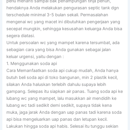
perlu menanti sampai bak penampungan tinja penuh,
hendaknya Anda melakukan pengurasan septic tank dgn
terschedule minimal 3-5 bulan sekali. Permasalahan
mengenai wc yang macet ini dibutuhkan pengerjaan yang
secepat mungkin, sehingga kesusahan keluarga Anda bisa
segera diatasi.
Untuk persoalan wc yang mampet karena tersumbat, ada
sebagian cara yang bisa Anda gunakan sebagai jalan
keluar urgensi, yaitu dengan :
1. Menggunakan soda api
Cara Memanfaatkan soda api cukup mudah, Anda hanya
butuh beli soda api di toko bangunan, min 2 plastik kecil,
silakan Anda haluskan terlebih dahulu supaya lebih
gampang. Selepas itu siapkan air panas. Tuang soda api ke
lubang wc yang mampet, lalu masukkan air mendidih ke
lubang wc tadi sedikit demi sedikit, supaya tidak kena
muka, jaga jarak Anda dengan uap panas tadi karena soda
api bisa mengeluarkan uap panas dan letupan kecil.
Lakukan hingga soda api habis. Selesai itu tunggu sekian