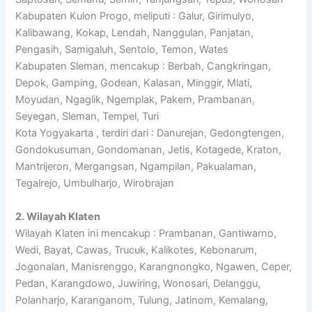
Kabupaten Kulon Progo, meliputi : Galur, Girimulyo,
Kalibawang, Kokap, Lendah, Nanggulan, Panjatan,
Pengasih, Samigaluh, Sentolo, Temon, Wates
Kabupaten Sleman, mencakup : Berbah, Cangkringan,
Depok, Gamping, Godean, Kalasan, Minggir, Mlati,
Moyudan, Ngaglik, Ngemplak, Pakem, Prambanan,
Seyegan, Sleman, Tempel, Turi
Kota Yogyakarta , terdiri dari : Danurejan, Gedongtengen,
Gondokusuman, Gondomanan, Jetis, Kotagede, Kraton,
Mantrijeron, Mergangsan, Ngampilan, Pakualaman,
Tegalrejo, Umbulharjo, Wirobrajan
2. Wilayah Klaten
Wilayah Klaten ini mencakup : Prambanan, Gantiwarno,
Wedi, Bayat, Cawas, Trucuk, Kalikotes, Kebonarum,
Jogonalan, Manisrenggo, Karangnongko, Ngawen, Ceper,
Pedan, Karangdowo, Juwiring, Wonosari, Delanggu,
Polanharjo, Karanganom, Tulung, Jatinom, Kemalang,