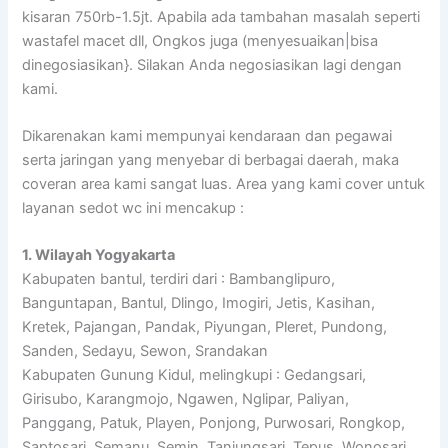
kisaran 750rb-1.5jt. Apabila ada tambahan masalah seperti
wastafel macet dll, Ongkos juga (menyesuaikan|bisa
dinegosiasikan}. Silakan Anda negosiasikan lagi dengan
kami.
Dikarenakan kami mempunyai kendaraan dan pegawai
serta jaringan yang menyebar di berbagai daerah, maka
coveran area kami sangat luas. Area yang kami cover untuk
layanan sedot wc ini mencakup :
1. Wilayah Yogyakarta
Kabupaten bantul, terdiri dari : Bambanglipuro,
Banguntapan, Bantul, Dlingo, Imogiri, Jetis, Kasihan,
Kretek, Pajangan, Pandak, Piyungan, Pleret, Pundong,
Sanden, Sedayu, Sewon, Srandakan
Kabupaten Gunung Kidul, melingkupi : Gedangsari,
Girisubo, Karangmojo, Ngawen, Nglipar, Paliyan,
Panggang, Patuk, Playen, Ponjong, Purwosari, Rongkop,
Saptosari, Semanu, Semin, Tanjungsari, Tepus, Wonosari